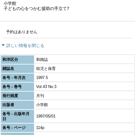
小学館
子どもの心をつかむ援助の手立て7
予約はありません
詳しい情報を閉じる
和洋区分
和雑誌
雑誌名
幼児と保育
各号 - 年月次
1997.5
各号 - 巻号
Vol.43 No.3
発行頻度
月刊
出版者
小学館
各号 - 出版年月
1997/05/01
日
各号 - ページ
114p