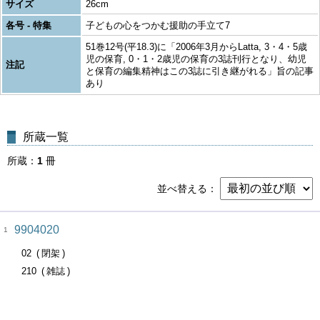
サイズ
26cm
各号 - 特集
子どもの心をつかむ援助の手立て7
51巻12号(平18.3)に「2006年3月からLatta, 3・4・5歳
児の保育, 0・1・2歳児の保育の3誌刊行となり、幼児
注記
と保育の編集精神はこの3誌に引き継がれる」旨の記事
あり
所蔵一覧
所蔵
1
冊
並べ替える
9904020
1
02
閉架
210
雑誌