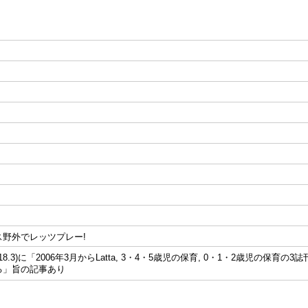
ス野外でレッツプレー!
平18.3)に「2006年3月からLatta, 3・4・5歳児の保育, 0・1・2歳児の
る」旨の記事あり