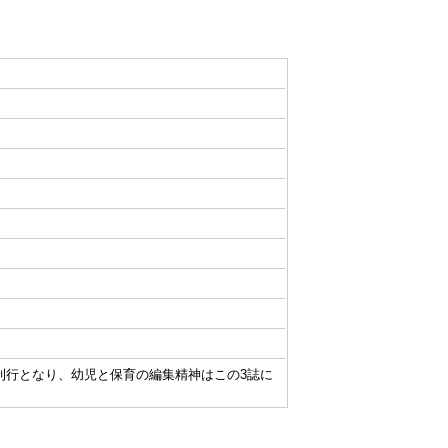
保育の3誌刊行となり、幼児と保育の編集精神はこの3誌に