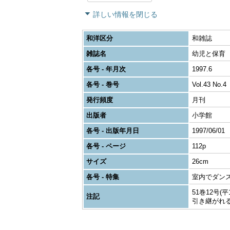
詳しい情報を閉じる
和洋区分
和雑誌
雑誌名
幼児と保育
各号 - 年月次
1997.6
各号 - 巻号
Vol.43 No.4
発行頻度
月刊
出版者
小学館
各号 - 出版年月日
1997/06/01
各号 - ページ
112p
サイズ
26cm
各号 - 特集
室内でダン
51巻12号(
注記
引き継がれ