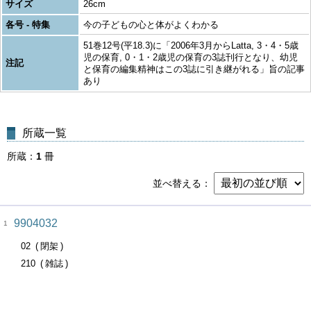
サイズ
26cm
各号 - 特集
今の子どもの心と体がよくわかる
51巻12号(平18.3)に「2006年3月からLatta, 3・4・5歳
児の保育, 0・1・2歳児の保育の3誌刊行となり、幼児
注記
と保育の編集精神はこの3誌に引き継がれる」旨の記事
あり
所蔵一覧
所蔵
1
冊
並べ替える
9904032
1
02
閉架
210
雑誌