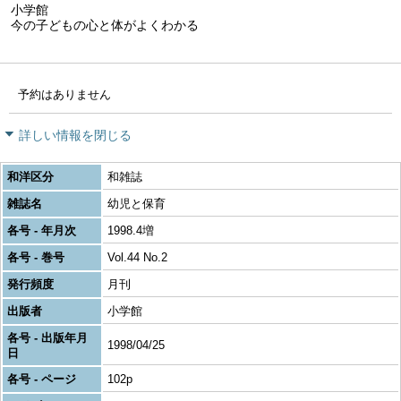
小学館
今の子どもの心と体がよくわかる
予約はありません
詳しい情報を閉じる
和洋区分
和雑誌
雑誌名
幼児と保育
各号 - 年月次
1998.4増
各号 - 巻号
Vol.44 No.2
発行頻度
月刊
出版者
小学館
各号 - 出版年月
1998/04/25
日
各号 - ページ
102p