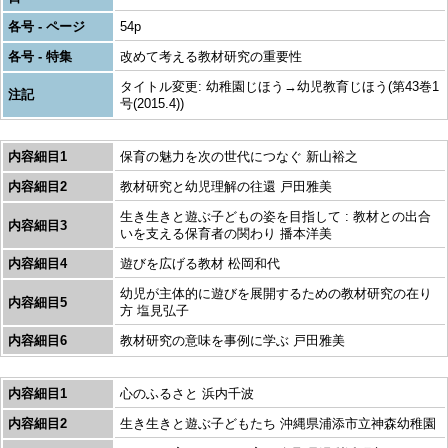
各号 - ページ
54p
各号 - 特集
改めて考える教材研究の重要性
タイトル変更: 幼稚園じほう→幼児教育じほう(第43巻1
注記
号(2015.4))
内容細目1
保育の魅力を次の世代につなぐ 新山裕之
内容細目2
教材研究と幼児理解の往還 戸田雅美
生き生きと遊ぶ子どもの姿を目指して : 教材との出合
内容細目3
いを支える保育者の関わり 播本洋美
内容細目4
遊びを広げる教材 松岡和代
幼児が主体的に遊びを展開するための教材研究の在り
内容細目5
方 塩見弘子
内容細目6
教材研究の意味を事例に学ぶ 戸田雅美
内容細目1
心のふるさと 浜内千波
内容細目2
生き生きと遊ぶ子どもたち 沖縄県浦添市立神森幼稚園