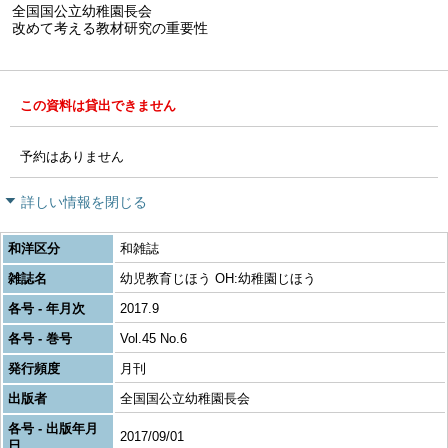
全国国公立幼稚園長会
改めて考える教材研究の重要性
この資料は貸出できません
予約はありません
詳しい情報を閉じる
和洋区分
和雑誌
雑誌名
幼児教育じほう OH:幼稚園じほう
各号 - 年月次
2017.9
各号 - 巻号
Vol.45 No.6
発行頻度
月刊
出版者
全国国公立幼稚園長会
各号 - 出版年月
2017/09/01
日