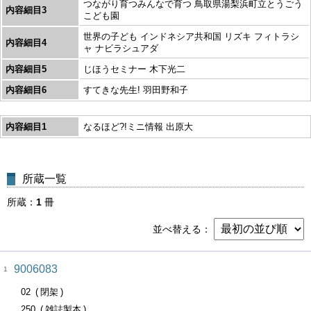
つながり育つみんなで育つ 鳥取県湯梨浜町立とうごう
内容細目3
こども園
世界の子ども インドネシア共和国 リズキ フィトラシ
内容細目4
ャ ナビラシュアダ
内容細目5
じほうセミナー 木下光二
内容細目6
すてきな先生! 羽田野和子
内容細目1
なるほど?!ミニ情報 出原大
所蔵一覧
所蔵
1
冊
並べ替える
9006083
1
02
閉架
250
雑誌製本