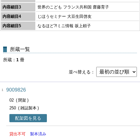
内容細目3
世界のこども フランス共和国 齋藤育子
内容細目4
じほうセミナー 大豆生田啓友
内容細目5
なるほど?!ミニ情報 坂上頼子
所蔵一覧
所蔵
1
冊
並べ替える
9009826
1
02
閉架
250
雑誌製本
配架図を見る
貸出不可
製本済み