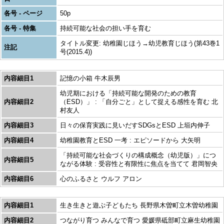
各号 - ページ
50p
各号 - 特集
持続可能な社会の担い手を育む
タイトル変更: 幼稚園じほう→幼児教育じほう(第43巻1
注記
号(2015.4))
内容細目1
記憶の小箱 牛木辰男
幼児期における「持続可能な開発のための教育
内容細目2
（ESD）」 : 「自分ごと」として捉える感性を育む 北
村友人
内容細目3
日々の保育実践に見いだすSDGsとESD 上垣内伸子
内容細目4
幼稚園教育とESD 一考 : エピソードから 大矢明
「持続可能な社会づくりの構成概念（幼児版）」につ
内容細目5
ながる体験 : 受容性と有限性に焦点を当てて 君岡智央
内容細目6
心のふるさと ウルフ アロン
内容細目1
生き生きと遊ぶ子どもたち 長野県木曽町立木曽幼稚園
内容細目2
つながり育つ みんなで育つ 愛媛県砥部町立麻生幼稚園