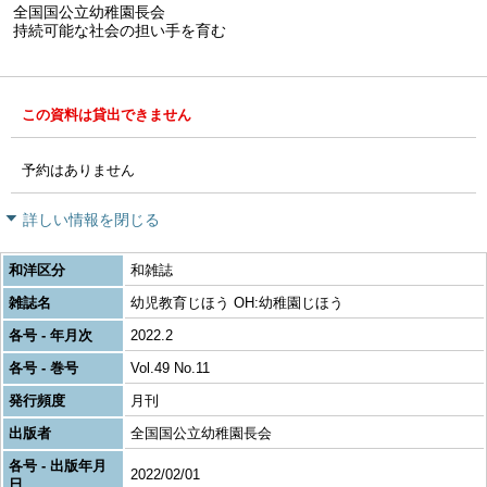
全国国公立幼稚園長会
持続可能な社会の担い手を育む
この資料は貸出できません
予約はありません
詳しい情報を閉じる
和洋区分
和雑誌
雑誌名
幼児教育じほう OH:幼稚園じほう
各号 - 年月次
2022.2
各号 - 巻号
Vol.49 No.11
発行頻度
月刊
出版者
全国国公立幼稚園長会
各号 - 出版年月
2022/02/01
日