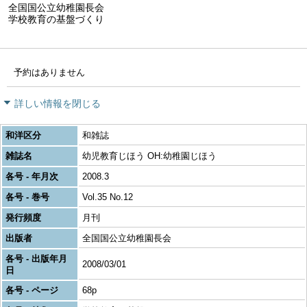
全国国公立幼稚園長会
学校教育の基盤づくり
予約はありません
詳しい情報を閉じる
和洋区分
和雑誌
雑誌名
幼児教育じほう OH:幼稚園じほう
各号 - 年月次
2008.3
各号 - 巻号
Vol.35 No.12
発行頻度
月刊
出版者
全国国公立幼稚園長会
各号 - 出版年月
2008/03/01
日
各号 - ページ
68p