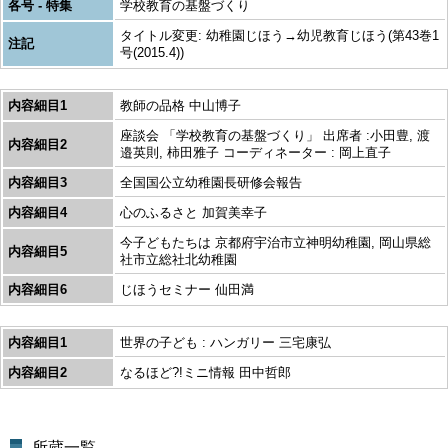
各号 - 特集
学校教育の基盤づくり
タイトル変更: 幼稚園じほう→幼児教育じほう(第43巻1
注記
号(2015.4))
内容細目1
教師の品格 中山博子
座談会 「学校教育の基盤づくり」 出席者 :小田豊, 渡
内容細目2
邉英則, 柿田雅子 コーディネーター : 岡上直子
内容細目3
全国国公立幼稚園長研修会報告
内容細目4
心のふるさと 加賀美幸子
今子どもたちは 京都府宇治市立神明幼稚園, 岡山県総
内容細目5
社市立総社北幼稚園
内容細目6
じほうセミナー 仙田満
内容細目1
世界の子ども : ハンガリー 三宅康弘
内容細目2
なるほど?!ミニ情報 田中哲郎
所蔵一覧