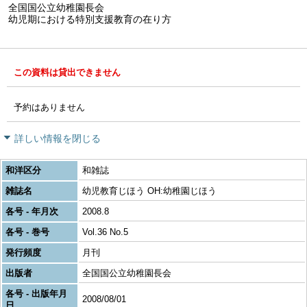
全国国公立幼稚園長会
幼児期における特別支援教育の在り方
この資料は貸出できません
予約はありません
詳しい情報を閉じる
和洋区分
和雑誌
雑誌名
幼児教育じほう OH:幼稚園じほう
各号 - 年月次
2008.8
各号 - 巻号
Vol.36 No.5
発行頻度
月刊
出版者
全国国公立幼稚園長会
各号 - 出版年月
2008/08/01
日