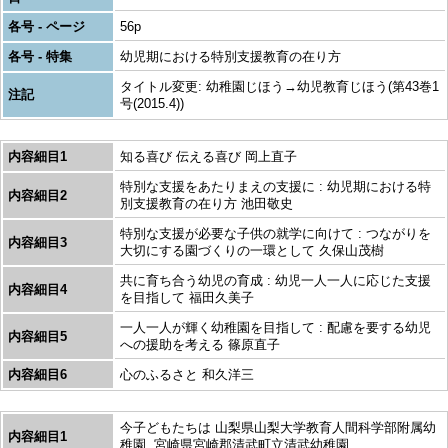
各号 - ページ
56p
各号 - 特集
幼児期における特別支援教育の在り方
タイトル変更: 幼稚園じほう→幼児教育じほう(第43巻1
注記
号(2015.4))
内容細目1
知る喜び 伝える喜び 岡上直子
特別な支援をあたりまえの支援に : 幼児期における特
内容細目2
別支援教育の在り方 池田敬史
特別な支援が必要な子供の就学に向けて : つながりを
内容細目3
大切にする園づくりの一環として 久保山茂樹
共に育ち合う幼児の育成 : 幼児一人一人に応じた支援
内容細目4
を目指して 福田久美子
一人一人が輝く幼稚園を目指して : 配慮を要する幼児
内容細目5
への援助を考える 篠原直子
内容細目6
心のふるさと 和久洋三
今子どもたちは 山梨県山梨大学教育人間科学部附属幼
内容細目1
稚園, 宮崎県宮崎郡清武町立清武幼稚園