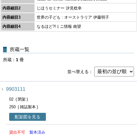
内容細目2
じほうセミナー 汐見稔幸
内容細目3
世界の子ども : オーストラリア 伊藤明子
内容細目4
なるほど?!ミニ情報 南望
所蔵一覧
所蔵
1
冊
並べ替える
9903111
1
02
閉架
250
雑誌製本
配架図を見る
貸出不可
製本済み