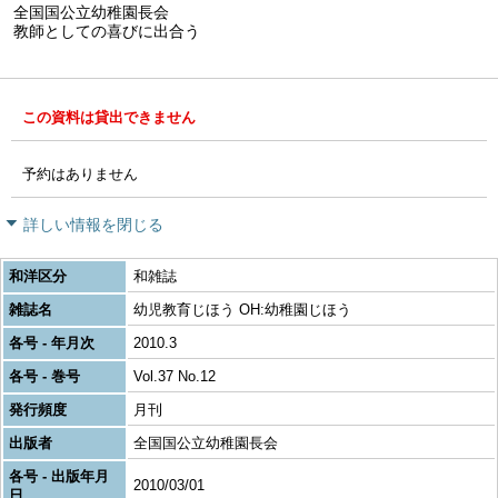
全国国公立幼稚園長会
教師としての喜びに出合う
この資料は貸出できません
予約はありません
詳しい情報を閉じる
和洋区分
和雑誌
雑誌名
幼児教育じほう OH:幼稚園じほう
各号 - 年月次
2010.3
各号 - 巻号
Vol.37 No.12
発行頻度
月刊
出版者
全国国公立幼稚園長会
各号 - 出版年月
2010/03/01
日