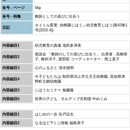
各号 - ページ
56p
各号 - 特集
教師としての喜びに出合う
タイトル変更: 幼稚園じほう→幼児教育じほう(第43巻1
注記
号(2015.4))
内容細目1
幼児教育の真価 池田多津美
座談会 「教師のしての喜びに出合う」 出席者 : 高柳恭
内容細目2
子, 柳井洋子, 渡部彩 コーディネーター : 岡上直子
内容細目3
心のふるさと 清水国明
今子どもたちは 秋田県潟上市立天王幼稚園, 高知県津
内容細目4
野町立郷幼稚園
内容細目5
じほうセミナー 無藤隆
内容細目6
世界の子ども : モルディブ共和国 中めぐみ
内容細目1
はじめの一歩 谷戸諒太
内容細目2
なるほど?!ミニ情報 福島恭子