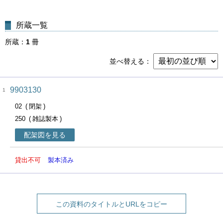
所蔵一覧
所蔵
1
冊
並べ替える
9903130
1
02
閉架
250
雑誌製本
配架図を見る
貸出不可
製本済み
この資料のタイトルとURLをコピー