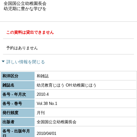
全国国公立幼稚園長会
幼児期に豊かな学びを
この資料は貸出できません
予約はありません
詳しい情報を閉じる
和洋区分
和雑誌
雑誌名
幼児教育じほう OH:幼稚園じほう
各号 - 年月次
2010.4
各号 - 巻号
Vol.38 No.1
発行頻度
月刊
出版者
全国国公立幼稚園長会
各号 - 出版年月
2010/04/01
日