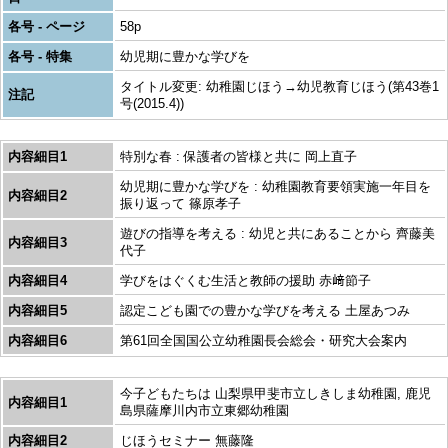
各号 - ページ
58p
各号 - 特集
幼児期に豊かな学びを
タイトル変更: 幼稚園じほう→幼児教育じほう(第43巻1
注記
号(2015.4))
内容細目1
特別な春 : 保護者の皆様と共に 岡上直子
幼児期に豊かな学びを : 幼稚園教育要領実施一年目を
内容細目2
振り返って 篠原孝子
遊びの指導を考える : 幼児と共にあることから 齊藤美
内容細目3
代子
内容細目4
学びをはぐくむ生活と教師の援助 赤﨑節子
内容細目5
認定こども園での豊かな学びを考える 土屋あつみ
内容細目6
第61回全国国公立幼稚園長会総会・研究大会案内
今子どもたちは 山梨県甲斐市立しきしま幼稚園, 鹿児
内容細目1
島県薩摩川内市立東郷幼稚園
内容細目2
じほうセミナー 無藤隆