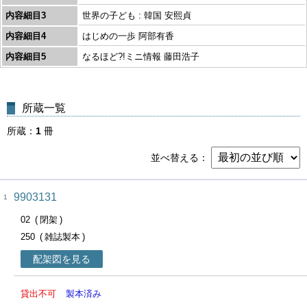
内容細目3
世界の子ども : 韓国 安熙貞
内容細目4
はじめの一歩 阿部有香
内容細目5
なるほど?!ミニ情報 藤田浩子
所蔵一覧
所蔵
1
冊
並べ替える
9903131
1
02
閉架
250
雑誌製本
配架図を見る
貸出不可
製本済み