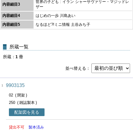
世界の子ども : イラン シャーサヴァリー・マジッドレ
内容細目3
ザー
内容細目4
はじめの一歩 川島あい
内容細目5
なるほど?!ミニ情報 土谷みち子
所蔵一覧
所蔵
1
冊
並べ替える
9903135
1
02
閉架
250
雑誌製本
配架図を見る
貸出不可
製本済み