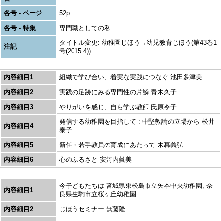
各号 - ページ
52p
各号 - 特集
専門職としての私
タイトル変更: 幼稚園じほう→幼児教育じほう(第43巻1
注記
号(2015.4))
内容細目1
組織で学び合い、着実な実践につなぐ 池田多津美
内容細目2
実践の足跡にみる専門性の片鱗 青木久子
内容細目3
やりがいを感じ、自ら学ぶ教師 氏原令子
発信する幼稚園を目指して : 中堅教諭の立場から 松井
内容細目4
泰子
内容細目5
新任・若手教員の育成にあたって 木暮義弘
内容細目6
心のふるさと 安河内眞美
今子どもたちは 宮城県東松島市立矢本中央幼稚園, 奈
内容細目1
良県生駒市立桜ヶ丘幼稚園
内容細目2
じほうセミナー 無藤隆