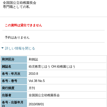
全国国公立幼稚園長会
専門職としての私
この資料は貸出できません
予約はありません
詳しい情報を閉じる
和洋区分
和雑誌
雑誌名
幼児教育じほう OH:幼稚園じほう
各号 - 年月次
2010.8
各号 - 巻号
Vol.38 No.5
発行頻度
月刊
出版者
全国国公立幼稚園長会
各号 - 出版年月
2010/08/01
日