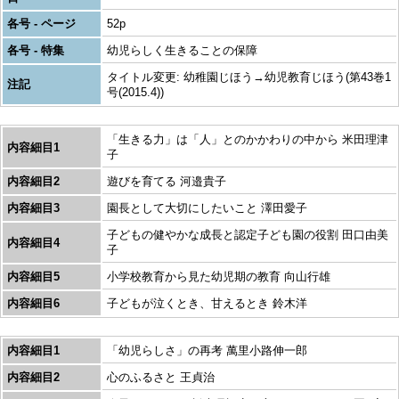
各号 - ページ
52p
各号 - 特集
幼児らしく生きることの保障
タイトル変更: 幼稚園じほう→幼児教育じほう(第43巻1
注記
号(2015.4))
「生きる力」は「人」とのかかわりの中から 米田理津
内容細目1
子
内容細目2
遊びを育てる 河邉貴子
内容細目3
園長として大切にしたいこと 澤田愛子
子どもの健やかな成長と認定子ども園の役割 田口由美
内容細目4
子
内容細目5
小学校教育から見た幼児期の教育 向山行雄
内容細目6
子どもが泣くとき、甘えるとき 鈴木洋
内容細目1
「幼児らしさ」の再考 萬里小路伸一郎
内容細目2
心のふるさと 王貞治