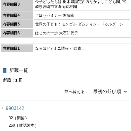
今子どもたちは 栃木県認定西方なかよしこども園, 宮
内容細目3
崎県宮崎市立倉岡幼稚園
内容細目4
じほうセミナー 無藤隆
内容細目5
世界の子ども : モンゴル ダムディン・ドゥルグーン
内容細目6
はじめの一歩 大石知代子
内容細目1
なるほど?!ミニ情報 小西貴士
所蔵一覧
所蔵
1
冊
並べ替える
9903142
1
02
閉架
250
雑誌製本