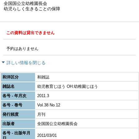
全国国公立幼稚園長会
幼児らしく生きることの保障
この資料は貸出できません
予約はありません
詳しい情報を閉じる
和洋区分
和雑誌
雑誌名
幼児教育じほう OH:幼稚園じほう
各号 - 年月次
2011.3
各号 - 巻号
Vol.38 No.12
発行頻度
月刊
出版者
全国国公立幼稚園長会
各号 - 出版年月
2011/03/01
日