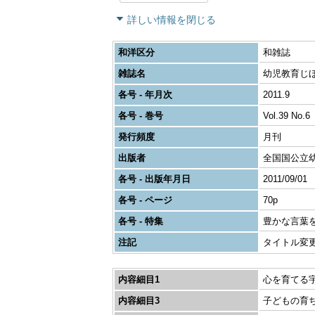
詳しい情報を閉じる
和洋区分
和雑誌
雑誌名
幼児教育じほ
各号 - 年月次
2011.9
各号 - 巻号
Vol.39 No.6
発行頻度
月刊
出版者
全国国公立
各号 - 出版年月日
2011/09/01
各号 - ページ
70p
各号 - 特集
豊かな言葉
注記
タイトル変更:
内容細目1
心を育てる
内容細目3
子どもの育ち