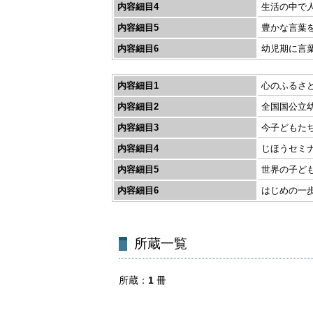
内容細目4
生活の中で
内容細目5
豊かな言葉を
内容細目6
幼児期に言
内容細目1
心のふるさと
内容細目2
全国国公立幼
内容細目3
今子どもたち
内容細目4
じほうセミナ
内容細目5
世界の子ども
内容細目6
はじめの一歩
所蔵一覧
所蔵
1
冊