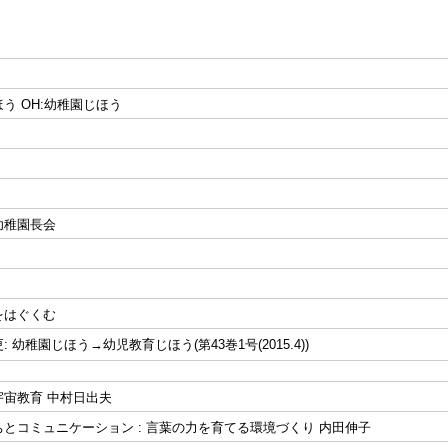
う OH:幼稚園じほう
幼稚園長会
をはぐくむ
 幼稚園じほう→幼児教育じほう(第43巻1号(2015.4))
宇宙教育 中村日出夫
とコミュニケーション : 言葉の力を育てる環境づくり 内田伸子