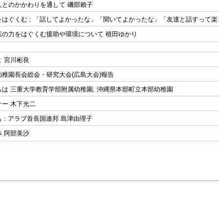
人とのかかわりを通して 磯部賴子
はぐくむ : 「話してよかったな」「聞いてよかったな」「友達と話すって楽
葉の力をはぐくむ援助や環境について 植田ゆかり
 宮川彬良
稚園長会総会・研究大会(広島大会)報告
は 三重大学教育学部附属幼稚園, 沖縄県本部町立本部幼稚園
ー 木下光二
 : アラブ首長国連邦 島津由理子
 阿部美沙