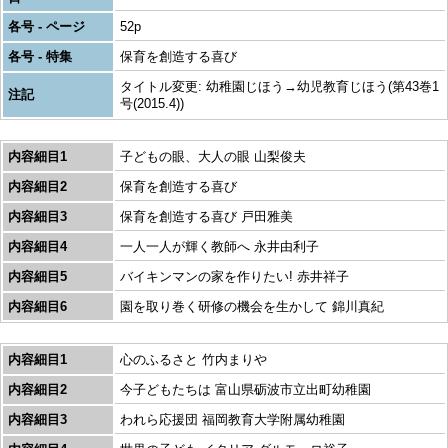
各号 - ページ
52p
各号 - 特集
保育を創造する喜び
タイトル変更: 幼稚園じほう→幼児教育じほう(第43巻1
注記
号(2015.4))
内容細目1
子どもの眼、大人の眼 山梨俊夫
内容細目2
保育を創造する喜び
内容細目3
保育を創造する喜び 戸田雅美
内容細目4
一人一人が輝く教師へ 永井由利子
内容細目5
バイキンマンの家を作りたい! 赤井祥子
内容細目6
園を取り巻く研修の機会を生かして 錦川真紀
内容細目1
心のふるさと 竹内まりや
内容細目2
今子どもたちは 富山県砺波市立出町幼稚園
内容細目3
われら応援団 福岡教育大学附属幼稚園