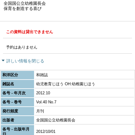
全国国公立幼稚園長会
保育を創造する喜び
この資料は貸出できません
予約はありません
詳しい情報を閉じる
和洋区分
和雑誌
雑誌名
幼児教育じほう OH:幼稚園じほう
各号 - 年月次
2012.10
各号 - 巻号
Vol.40 No.7
発行頻度
月刊
出版者
全国国公立幼稚園長会
各号 - 出版年月
2012/10/01
日