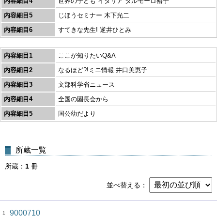
内容細目4
世界の子ども イタリア ダルモーロ裕子
内容細目5
じほうセミナー 木下光二
内容細目6
すてきな先生! 逆井ひとみ
内容細目1
ここが知りたいQ&A
内容細目2
なるほど?!ミニ情報 井口美惠子
内容細目3
文部科学省ニュース
内容細目4
全国の園長会から
内容細目5
国公幼だより
所蔵一覧
所蔵
1
冊
並べ替える
9000710
1