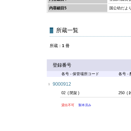
内容細目5
国公幼だよ
所蔵一覧
所蔵
1
冊
登録番号
各号 - 保管場所コード
各号 -
9000912
1
02
閉架
250
貸出不可
製本済み