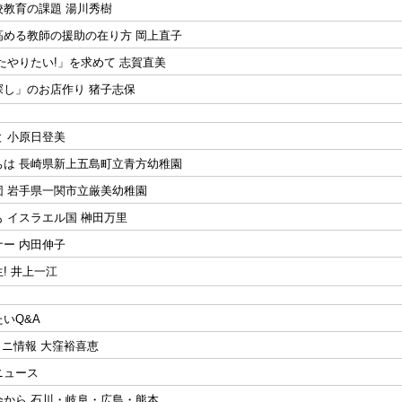
校教育の課題 湯川秀樹
高める教師の援助の在り方 岡上直子
たやりたい!」を求めて 志賀直美
探し」のお店作り 猪子志保
 小原日登美
ちは 長崎県新上五島町立青方幼稚園
団 岩手県一関市立厳美幼稚園
 イスラエル国 榊田万里
ー 内田伸子
! 井上一江
いQ&A
ミニ情報 大窪裕喜恵
ニュース
会から 石川・岐阜・広島・熊本