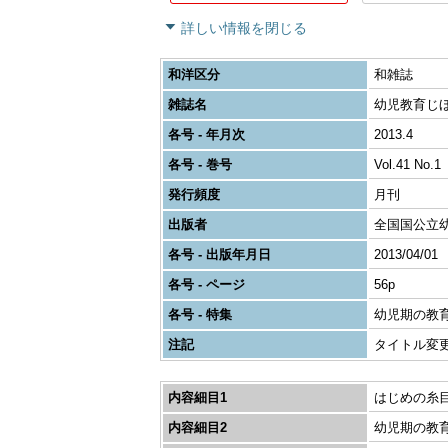
詳しい情報を閉じる
和洋区分
和雑誌
雑誌名
幼児教育じほ
各号 - 年月次
2013.4
各号 - 巻号
Vol.41 No.1
発行頻度
月刊
出版者
全国国公立
各号 - 出版年月日
2013/04/01
各号 - ページ
56p
各号 - 特集
幼児期の教
注記
タイトル変更:
内容細目1
はじめの糸
内容細目2
幼児期の教