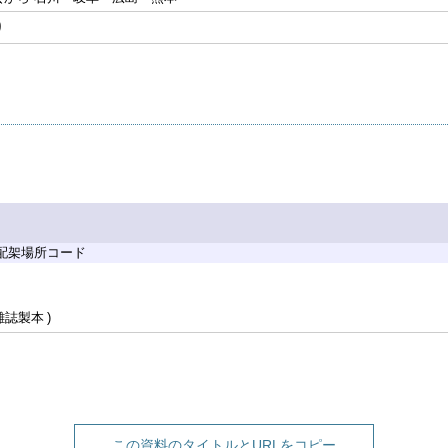
り
 配架場所コード
雑誌製本
この資料のタイトルとURLをコピー