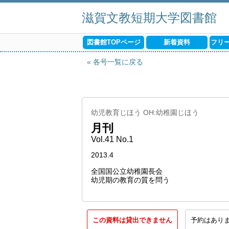
滋賀文教短期大学図書館
図書館TOPページ
新着資料
フリ
各号一覧に戻る
幼児教育じほう OH:幼稚園じほう
月刊
Vol.41 No.1
2013.4
全国国公立幼稚園長会
幼児期の教育の質を問う
この資料は貸出できません
予約はあり