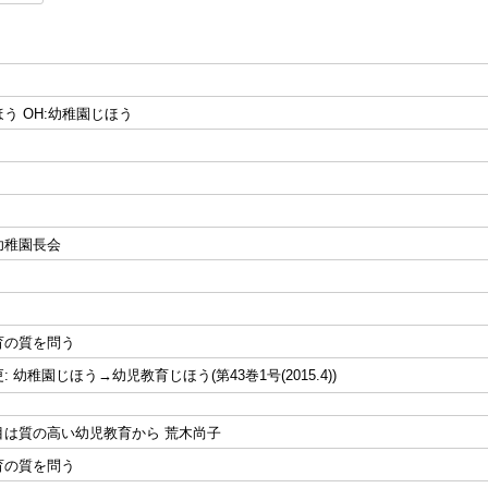
う OH:幼稚園じほう
幼稚園長会
育の質を問う
 幼稚園じほう→幼児教育じほう(第43巻1号(2015.4))
目は質の高い幼児教育から 荒木尚子
育の質を問う