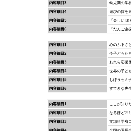
内容細目3
幼児期の学
内容細目4
遊びの質を
内容細目5
「楽しい!ま
内容細目6
「だんご虫
内容細目1
心のふるさと
内容細目2
今子どもた
内容細目3
われら応援
内容細目4
世界の子ども
内容細目5
じほうセミナ
内容細目6
すてきな先生
内容細目1
ここが知りた
内容細目2
なるほど?!
内容細目3
文部科学省
内容細目4
全国の園長