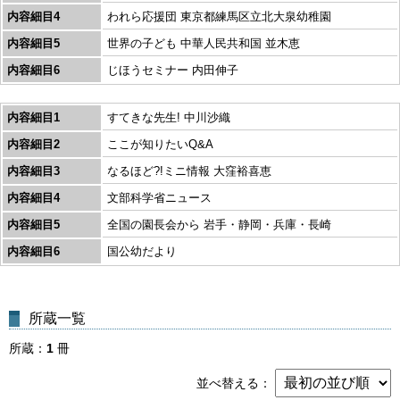
内容細目4
われら応援団 東京都練馬区立北大泉幼稚園
内容細目5
世界の子ども 中華人民共和国 並木恵
内容細目6
じほうセミナー 内田伸子
内容細目1
すてきな先生! 中川沙織
内容細目2
ここが知りたいQ&A
内容細目3
なるほど?!ミニ情報 大窪裕喜恵
内容細目4
文部科学省ニュース
内容細目5
全国の園長会から 岩手・静岡・兵庫・長崎
内容細目6
国公幼だより
所蔵一覧
所蔵
1
冊
並べ替える