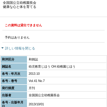
全国国公立幼稚園長会
健康な心と体を育てる
この資料は貸出できません
予約はありません
詳しい情報を閉じる
和洋区分
和雑誌
雑誌名
幼児教育じほう OH:幼稚園じほう
各号 - 年月次
2013.10
各号 - 巻号
Vol.41 No.7
発行頻度
月刊
出版者
全国国公立幼稚園長会
各号 - 出版年月
2013/10/01
日