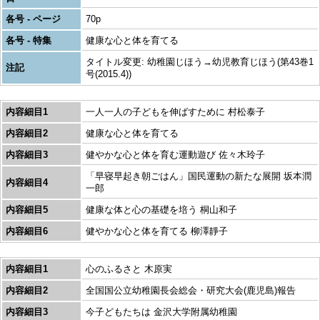
各号 - ページ
70p
各号 - 特集
健康な心と体を育てる
タイトル変更: 幼稚園じほう→幼児教育じほう(第43巻1
注記
号(2015.4))
内容細目1
一人一人の子どもを伸ばすために 村松泰子
内容細目2
健康な心と体を育てる
内容細目3
健やかな心と体を育む運動遊び 佐々木玲子
「早寝早起き朝ごはん」国民運動の新たな展開 坂本潤
内容細目4
一郎
内容細目5
健康な体と心の基礎を培う 桐山和子
内容細目6
健やかな心と体を育てる 柳澤靜子
内容細目1
心のふるさと 木原実
内容細目2
全国国公立幼稚園長会総会・研究大会(鹿児島)報告
内容細目3
今子どもたちは 金沢大学附属幼稚園