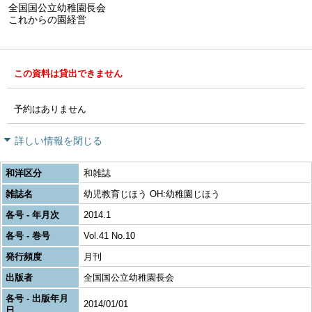
全国国公立幼稚園長会
これからの園経営
この資料は貸出できません
予約はありません
詳しい情報を閉じる
和洋区分
和雑誌
雑誌名
幼児教育じほう OH:幼稚園じほう
各号 - 年月次
2014.1
各号 - 巻号
Vol.41 No.10
発行頻度
月刊
出版者
全国国公立幼稚園長会
各号 - 出版年月
2014/01/01
日