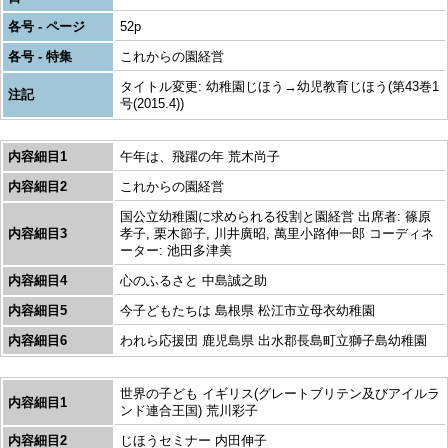
各号 - ページ
52p
各号 - 特集
これからの園経営
タイトル変更: 幼稚園じほう→幼児教育じほう(第43巻1
注記
号(2015.4))
内容細目1
午年は、飛躍の年 荒木尚子
内容細目2
これからの園経営
国公立幼稚園に求められる役割と園経営 出席者: 篠原
内容細目3
孝子, 栗木節子, 川井廣昭, 萬里小路伸一郎 コーディネ
ーター: 池田多津美
内容細目4
心のふるさと 中島誠之助
内容細目5
今子どもたちは 島根県 松江市立母衣幼稚園
内容細目6
われら応援団 鹿児島県 出水郡長島町立獅子島幼稚園
世界の子ども イギリス(グレートブリテン及びアイルラ
内容細目1
ンド連合王国) 荒川彩子
内容細目2
じほうセミナー 内田伸子