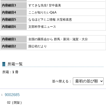
内容細目3
すてきな先生! 甘中嘉美
内容細目4
ここが知りたいQ&A
内容細目5
なるほど?!ミニ情報 大窪裕喜恵
内容細目6
文部科学省ニュース
内容細目1
全国の園長会から 群馬・新潟・滋賀・大分
内容細目2
国公幼だより
所蔵一覧
所蔵
1
冊
並べ替える
9002685
1
02
閉架