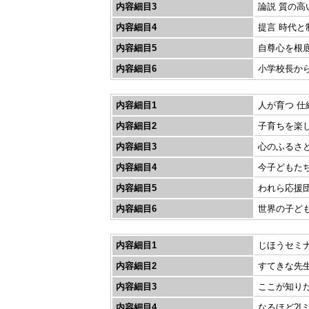
内容細目3
論説 質の高
内容細目4
提言 時代
内容細目5
自尊心を根
内容細目6
小学校長か
内容細目1
人が育つ 仕
内容細目2
子育ちを楽し
内容細目3
心のふるさと
内容細目4
今子どもたち
内容細目5
われら応援団
内容細目6
世界の子ども
内容細目1
じほうセミナ
内容細目2
すてきな先生
内容細目3
ここが知りた
内容細目4
なるほど?!