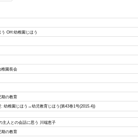
う OH:幼稚園じほう
幼稚園長会
児期の教育
 幼稚園じほう→幼児教育じほう(第43巻1号(2015.4))
の主人との会話に思う 川端恵子
児期の教育