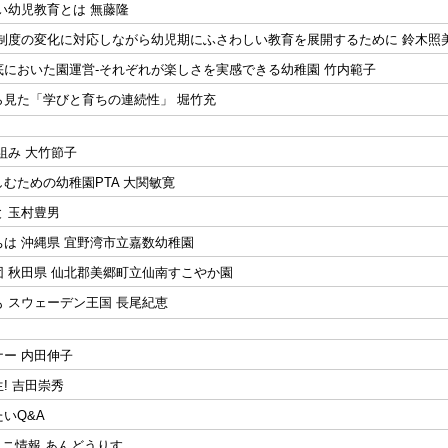
い幼児教育とは 無藤隆
と制度の変化に対応しながら幼児期にふさわしい教育を展開するために 鈴木照
底においた園運営-それぞれが楽しさを実感できる幼稚園 竹内範子
ら見た「学びと育ちの連続性」 堀竹充
組み 大竹節子
むための幼稚園PTA 大関敏寛
 玉村豊男
は 沖縄県 宜野湾市立嘉数幼稚園
 秋田県 仙北郡美郷町立仙南すこやか園
 スウェーデン王国 長尾紀恵
ー 内田伸子
! 吉田崇秀
いQ&A
ミニ情報 あんどうりす