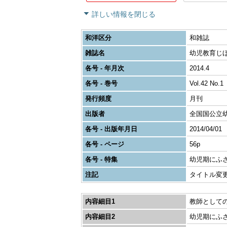
詳しい情報を閉じる
和洋区分
和雑誌
雑誌名
幼児教育じほ
各号 - 年月次
2014.4
各号 - 巻号
Vol.42 No.1
発行頻度
月刊
出版者
全国国公立
各号 - 出版年月日
2014/04/01
各号 - ページ
56p
各号 - 特集
幼児期にふ
注記
タイトル変更:
内容細目1
教師として
内容細目2
幼児期にふ