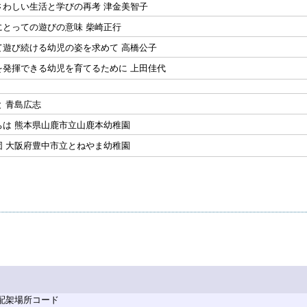
さわしい生活と学びの再考 津金美智子
にとっての遊びの意味 柴崎正行
て遊び続ける幼児の姿を求めて 高橋公子
を発揮できる幼児を育てるために 上田佳代
 青島広志
ちは 熊本県山鹿市立山鹿本幼稚園
団 大阪府豊中市立とねやま幼稚園
 配架場所コード