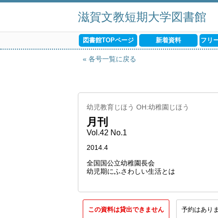
滋賀文教短期大学図書館
図書館TOPページ
新着資料
フリ
各号一覧に戻る
幼児教育じほう OH:幼稚園じほう
月刊
Vol.42 No.1
2014.4
全国国公立幼稚園長会
幼児期にふさわしい生活とは
この資料は貸出できません
予約はあり