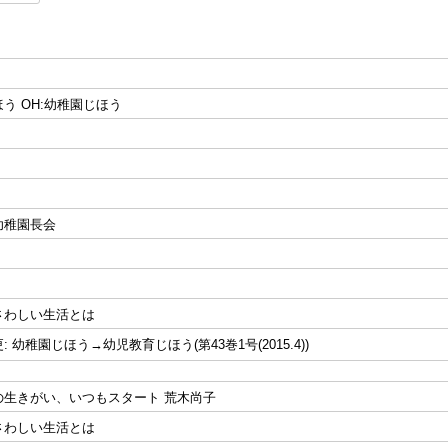
う OH:幼稚園じほう
幼稚園長会
さわしい生活とは
 幼稚園じほう→幼児教育じほう(第43巻1号(2015.4))
の生きがい、いつもスタート 荒木尚子
さわしい生活とは