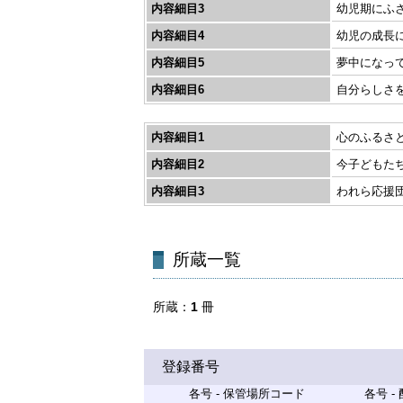
内容細目3
幼児期にふ
内容細目4
幼児の成長
内容細目5
夢中になっ
内容細目6
自分らしさ
内容細目1
心のふるさと
内容細目2
今子どもた
内容細目3
われら応援
所蔵一覧
所蔵
1
冊
登録番号
各号 - 保管場所コード
各号 -