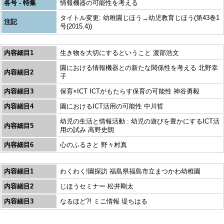
各号 - 特集
情報機器の可能性を考える
タイトル変更: 幼稚園じほう→幼児教育じほう(第43巻1
注記
号(2015.4))
内容細目1
生き物を大切にするということ 渡部浩文
園における情報機器との新たな関係性を考える 北野幸
内容細目2
子
内容細目3
保育×ICT ICTがもたらす保育の可能性 神谷勇毅
内容細目4
園におけるICT活用の可能性 中川哲
幼児の生活と情報活動 : 幼児の遊びを豊かにするICT活
内容細目5
用の試み 高野史朗
内容細目6
心のふるさと 野々村真
内容細目1
わくわく!園探訪 福島県福島市立まつかわ幼稚園
内容細目2
じほうセミナー 松井剛太
内容細目3
なるほど?! ミニ情報 堤ちはる