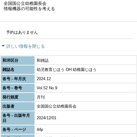
全国国公立幼稚園長会
情報機器の可能性を考える
予約はありません
詳しい情報を閉じる
和洋区分
和雑誌
雑誌名
幼児教育じほう OH:幼稚園じほう
各号 - 年月次
2024.12
各号 - 巻号
Vol.52 No.9
発行頻度
月刊
出版者
全国国公立幼稚園長会
各号 - 出版年月
2024/12/01
日
各号 - ページ
44p