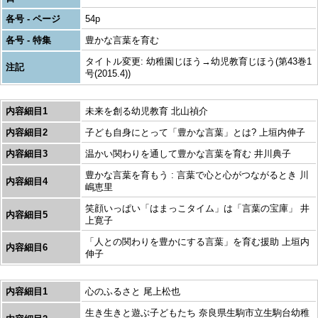
各号 - ページ
54p
各号 - 特集
豊かな言葉を育む
タイトル変更: 幼稚園じほう→幼児教育じほう(第43巻1
注記
号(2015.4))
内容細目1
未来を創る幼児教育 北山禎介
内容細目2
子ども自身にとって「豊かな言葉」とは? 上垣内伸子
内容細目3
温かい関わりを通して豊かな言葉を育む 井川典子
豊かな言葉を育もう : 言葉で心と心がつながるとき 川
内容細目4
嶋恵里
笑顔いっぱい「はまっこタイム」は「言葉の宝庫」 井
内容細目5
上寛子
「人との関わりを豊かにする言葉」を育む援助 上垣内
内容細目6
伸子
内容細目1
心のふるさと 尾上松也
生き生きと遊ぶ子どもたち 奈良県生駒市立生駒台幼稚