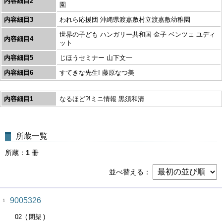
内容細目2
園
内容細目3
われら応援団 沖縄県渡嘉敷村立渡嘉敷幼稚園
世界の子ども ハンガリー共和国 金子 ベンツェ ユディ
内容細目4
ット
内容細目5
じほうセミナー 山下文一
内容細目6
すてきな先生! 藤原なつ美
内容細目1
なるほど?!ミニ情報 黒須和清
所蔵一覧
所蔵
1
冊
並べ替える
9005326
1
02
閉架