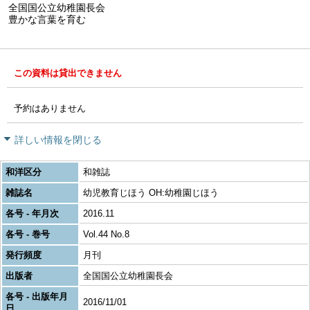
全国国公立幼稚園長会
豊かな言葉を育む
この資料は貸出できません
予約はありません
詳しい情報を閉じる
和洋区分
和雑誌
雑誌名
幼児教育じほう OH:幼稚園じほう
各号 - 年月次
2016.11
各号 - 巻号
Vol.44 No.8
発行頻度
月刊
出版者
全国国公立幼稚園長会
各号 - 出版年月
2016/11/01
日