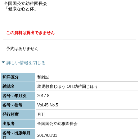
全国国公立幼稚園長会
「健康な心と体」
この資料は貸出できません
予約はありません
詳しい情報を閉じる
和洋区分
和雑誌
雑誌名
幼児教育じほう OH:幼稚園じほう
各号 - 年月次
2017.8
各号 - 巻号
Vol.45 No.5
発行頻度
月刊
出版者
全国国公立幼稚園長会
各号 - 出版年月
2017/08/01
日