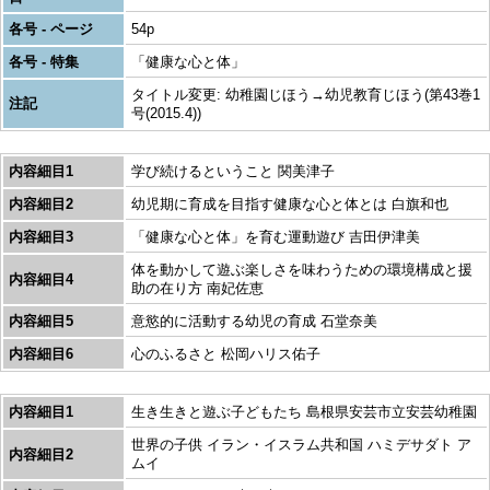
各号 - ページ
54p
各号 - 特集
「健康な心と体」
タイトル変更: 幼稚園じほう→幼児教育じほう(第43巻1
注記
号(2015.4))
内容細目1
学び続けるということ 関美津子
内容細目2
幼児期に育成を目指す健康な心と体とは 白旗和也
内容細目3
「健康な心と体」を育む運動遊び 吉田伊津美
体を動かして遊ぶ楽しさを味わうための環境構成と援
内容細目4
助の在り方 南妃佐恵
内容細目5
意慾的に活動する幼児の育成 石堂奈美
内容細目6
心のふるさと 松岡ハリス佑子
内容細目1
生き生きと遊ぶ子どもたち 島根県安芸市立安芸幼稚園
世界の子供 イラン・イスラム共和国 ハミデサダト ア
内容細目2
ムイ