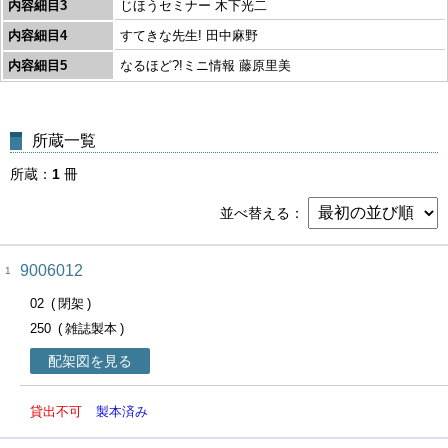
内容細目3
じほうセミナー 木下光二
内容細目4
すてきな先生! 田中麻野
内容細目5
なるほど?!ミニ情報 藤原里美
所蔵一覧
所蔵
1
冊
並べ替える
9006012
1
02
閉架
250
雑誌製本
配架図を見る
貸出不可
製本済み