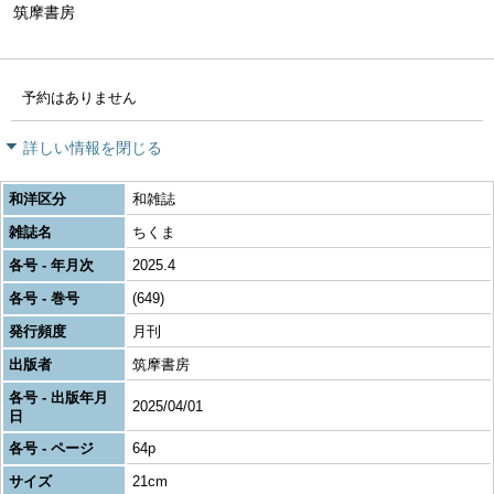
筑摩書房
予約はありません
詳しい情報を閉じる
和洋区分
和雑誌
雑誌名
ちくま
各号 - 年月次
2025.4
各号 - 巻号
(649)
発行頻度
月刊
出版者
筑摩書房
各号 - 出版年月
2025/04/01
日
各号 - ページ
64p
サイズ
21cm