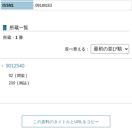
ISSN1
09149163
所蔵一覧
所蔵
1
冊
並べ替える
9012540
1
02
閉架
210
雑誌
この資料のタイトルとURLをコピー