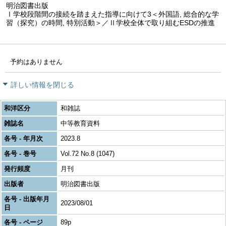
明治図書出版
Ⅰ学校段階間の接続を踏まえた指導に向けて3＜外国語, 総合的な学
習（探究）の時間, 特別活動＞／Ⅱ学校全体で取り組むESDの推進
予約はありません
詳しい情報を閉じる
和洋区分
和雑誌
雑誌名
中等教育資料
各号 - 年月次
2023.8
各号 - 巻号
Vol.72 No.8 (1047)
発行頻度
月刊
出版者
明治図書出版
各号 - 出版年月
2023/08/01
日
各号 - ページ
89p