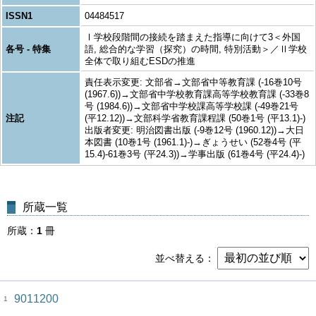
ISSN1
04484517
Ⅰ学校段階間の接続を踏まえた指導に向けて3＜外国
各号 - 特集
語, 総合的な学習（探究）の時間, 特別活動＞／Ⅱ学校
全体で取り組むESDの推進
責任表示変更: 文部省→文部省中等教育課 (-16巻10号
(1967.6))→文部省中学校教育課高等学校教育課 (-33巻8
号 (1984.6))→文部省中学校課高等学校課 (-49巻21号
注記
(平12.12))→文部科学省教育課程課 (50巻1号 (平13.1)-)
出版者変更: 明治図書出版 (-9巻12号 (1960.12))→大日
本図書 (10巻1号 (1961.1)-)→ぎょうせい (52巻4号 (平
15.4)-61巻3号 (平24.3))→学事出版 (61巻4号 (平24.4)-)
所蔵一覧
所蔵
1
冊
並べ替える
9011200
1