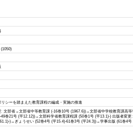
料
 (1050)
版
ポリシーを踏まえた教育課程の編成・実施の推進
 文部省→文部省中等教育課 (-16巻10号 (1967.6))→文部省中学校教育課高等学校
49巻21号 (平12.12))→文部科学省教育課程課 (50巻1号 (平13.1)-) 出版者変更:
961.1)-)→ぎょうせい (52巻4号 (平15.4)-61巻3号 (平24.3))→学事出版 (61巻4号 (