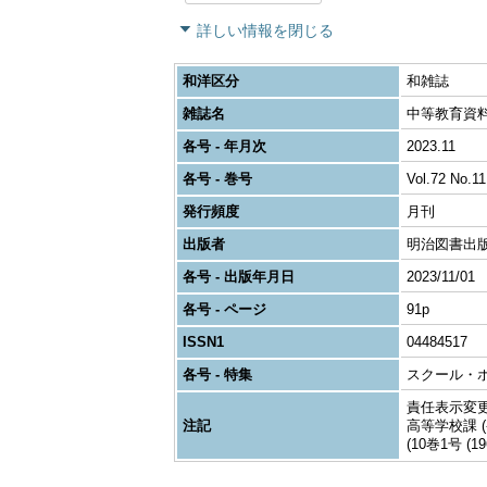
詳しい情報を閉じる
和洋区分
和雑誌
雑誌名
中等教育資
各号 - 年月次
2023.11
各号 - 巻号
Vol.72 No.11
発行頻度
月刊
出版者
明治図書出
各号 - 出版年月日
2023/11/01
各号 - ページ
91p
ISSN1
04484517
各号 - 特集
スクール・
責任表示変更:
注記
高等学校課 (-
(10巻1号 (1