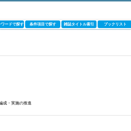
ーワードで探す
条件項目で探す
雑誌タイトル索引
ブックリスト
編成・実施の推進