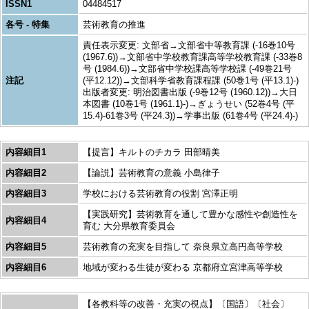
ISSN1
04484517
各号 - 特集
芸術教育の推進
責任表示変更: 文部省→文部省中等教育課 (-16巻10号
(1967.6))→文部省中学校教育課高等学校教育課 (-33巻8
号 (1984.6))→文部省中学校課高等学校課 (-49巻21号
注記
(平12.12))→文部科学省教育課程課 (50巻1号 (平13.1)-)
出版者変更: 明治図書出版 (-9巻12号 (1960.12))→大日
本図書 (10巻1号 (1961.1)-)→ぎょうせい (52巻4号 (平
15.4)-61巻3号 (平24.3))→学事出版 (61巻4号 (平24.4)-)
内容細目1
【提言】キルトのチカラ 田部晴美
内容細目2
【論説】芸術教育の意義 小島律子
内容細目3
学校における芸術教育の役割 宮澤正明
【実践研究】芸術教育を通して豊かな感性や創造性を
内容細目4
育む 大分県教育委員会
内容細目5
芸術教育の充実を目指して 奈良県立高円高等学校
内容細目6
地域が変わる生徒が変わる 京都府立宮津高等学校
【各教科等の改善・充実の視点】〔国語〕〔社会〕