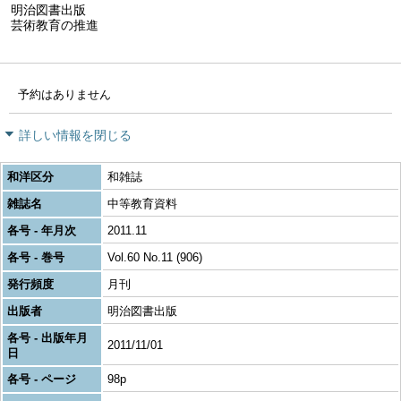
明治図書出版
芸術教育の推進
予約はありません
詳しい情報を閉じる
和洋区分
和雑誌
雑誌名
中等教育資料
各号 - 年月次
2011.11
各号 - 巻号
Vol.60 No.11 (906)
発行頻度
月刊
出版者
明治図書出版
各号 - 出版年月
2011/11/01
日
各号 - ページ
98p