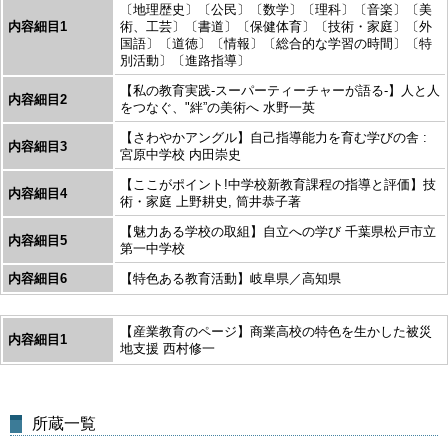
〔地理歴史〕〔公民〕〔数学〕〔理科〕〔音楽〕〔美
内容細目1
術、工芸〕〔書道〕〔保健体育〕〔技術・家庭〕〔外
国語〕〔道徳〕〔情報〕〔総合的な学習の時間〕〔特
別活動〕〔進路指導〕
【私の教育実践-スーパーティーチャーが語る-】人と人
内容細目2
をつなぐ、"絆”の美術へ 水野一英
【さわやかアングル】自己指導能力を育む学びの舎 :
内容細目3
宮原中学校 内田崇史
【ここがポイント!中学校新教育課程の指導と評価】技
内容細目4
術・家庭 上野耕史, 筒井恭子著
【魅力ある学校の取組】自立への学び 千葉県松戸市立
内容細目5
第一中学校
内容細目6
【特色ある教育活動】岐阜県／高知県
【産業教育のページ】商業高校の特色を生かした被災
内容細目1
地支援 西村修一
所蔵一覧