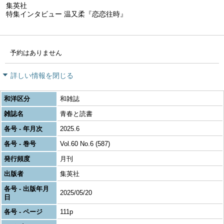
集英社
特集インタビュー 温又柔『恋恋往時』
予約はありません
詳しい情報を閉じる
和洋区分
和雑誌
雑誌名
青春と読書
各号 - 年月次
2025.6
各号 - 巻号
Vol.60 No.6 (587)
発行頻度
月刊
出版者
集英社
各号 - 出版年月
2025/05/20
日
各号 - ページ
111p