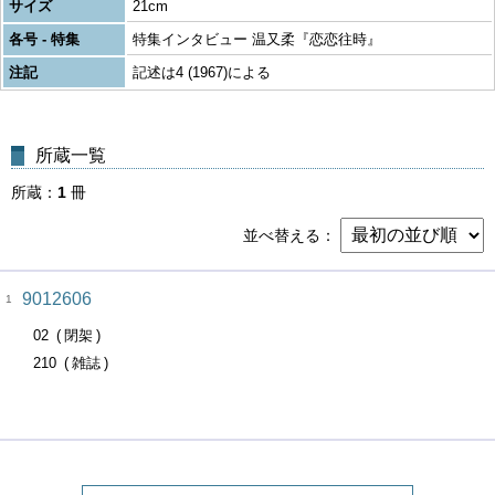
サイズ
21cm
各号 - 特集
特集インタビュー 温又柔『恋恋往時』
注記
記述は4 (1967)による
所蔵一覧
所蔵
1
冊
並べ替える
9012606
1
02
閉架
210
雑誌