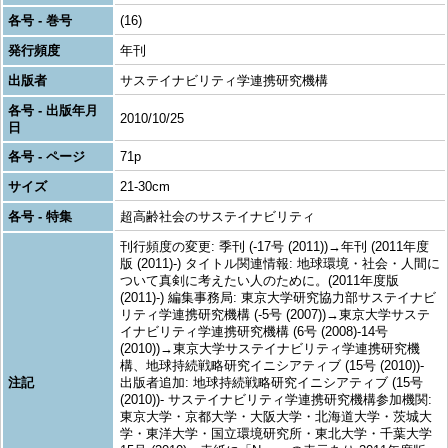
各号 - 巻号
(16)
発行頻度
年刊
出版者
サステイナビリティ学連携研究機構
各号 - 出版年月
2010/10/25
日
各号 - ページ
71p
サイズ
21-30cm
各号 - 特集
超高齢社会のサステイナビリティ
刊行頻度の変更: 季刊 (-17号 (2011))→年刊 (2011年度
版 (2011)-) タイトル関連情報: 地球環境・社会・人間に
ついて真剣に考えたい人のために。(2011年度版
(2011)-) 編集事務局: 東京大学研究協力部サステイナビ
リティ学連携研究機構 (-5号 (2007))→東京大学サステ
イナビリティ学連携研究機構 (6号 (2008)-14号
(2010))→東京大学サステイナビリティ学連携研究機
構、地球持続戦略研究イニシアティブ (15号 (2010))-
注記
出版者追加: 地球持続戦略研究イニシアティブ (15号
(2010))- サステイナビリティ学連携研究機構参加機関:
東京大学・京都大学・大阪大学・北海道大学・茨城大
学・東洋大学・国立環境研究所・東北大学・千葉大学