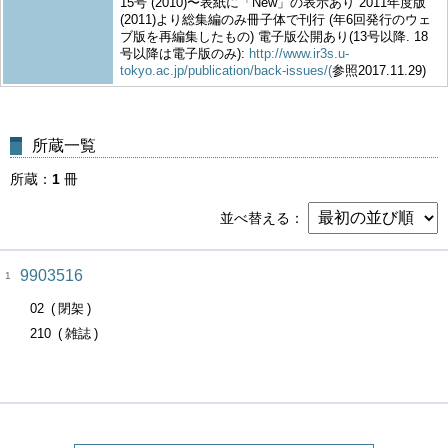
15号 (2010)〜表紙に「New」の表示あり 2011年度版
(2011)より総集編のみ冊子体で刊行 (年6回発行のウェ
ブ版を再編集したもの) 電子版公開あり(13号以降. 18
号以降は電子版のみ):
http://www.ir3s.u-
tokyo.ac.jp/publication/back-issues/(
参照2017.11.29)
所蔵一覧
所蔵
1
冊
並べ替える
9903516
1
02
閉架
210
雑誌