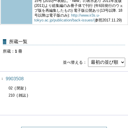
15号 (2010)〜表紙に「New」の表示あり 2011年度版
(2011)より総集編のみ冊子体で刊行 (年6回発行のウェ
ブ版を再編集したもの) 電子版公開あり(13号以降. 18
号以降は電子版のみ):
http://www.ir3s.u-
tokyo.ac.jp/publication/back-issues/(
参照2017.11.29)
所蔵一覧
所蔵
1
冊
並べ替える
9903508
1
02
閉架
210
雑誌