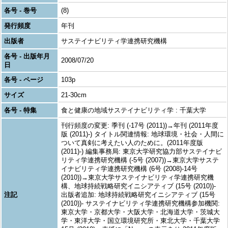
各号 - 巻号
(8)
発行頻度
年刊
出版者
サステイナビリティ学連携研究機構
各号 - 出版年月
2008/07/20
日
各号 - ページ
103p
サイズ
21-30cm
各号 - 特集
食と健康の地域サステイナビリティ学 : 千葉大学
刊行頻度の変更: 季刊 (-17号 (2011))→年刊 (2011年度
版 (2011)-) タイトル関連情報: 地球環境・社会・人間に
ついて真剣に考えたい人のために。(2011年度版
(2011)-) 編集事務局: 東京大学研究協力部サステイナビ
リティ学連携研究機構 (-5号 (2007))→東京大学サステ
イナビリティ学連携研究機構 (6号 (2008)-14号
(2010))→東京大学サステイナビリティ学連携研究機
構、地球持続戦略研究イニシアティブ (15号 (2010))-
注記
出版者追加: 地球持続戦略研究イニシアティブ (15号
(2010))- サステイナビリティ学連携研究機構参加機関:
東京大学・京都大学・大阪大学・北海道大学・茨城大
学・東洋大学・国立環境研究所・東北大学・千葉大学