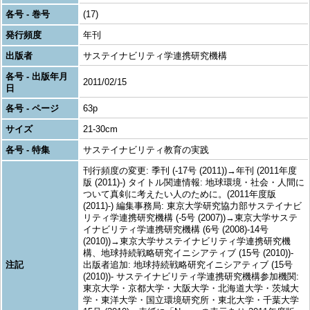
各号 - 巻号
(17)
発行頻度
年刊
出版者
サステイナビリティ学連携研究機構
各号 - 出版年月
2011/02/15
日
各号 - ページ
63p
サイズ
21-30cm
各号 - 特集
サステイナビリティ教育の実践
刊行頻度の変更: 季刊 (-17号 (2011))→年刊 (2011年度
版 (2011)-) タイトル関連情報: 地球環境・社会・人間に
ついて真剣に考えたい人のために。(2011年度版
(2011)-) 編集事務局: 東京大学研究協力部サステイナビ
リティ学連携研究機構 (-5号 (2007))→東京大学サステ
イナビリティ学連携研究機構 (6号 (2008)-14号
(2010))→東京大学サステイナビリティ学連携研究機
構、地球持続戦略研究イニシアティブ (15号 (2010))-
注記
出版者追加: 地球持続戦略研究イニシアティブ (15号
(2010))- サステイナビリティ学連携研究機構参加機関:
東京大学・京都大学・大阪大学・北海道大学・茨城大
学・東洋大学・国立環境研究所・東北大学・千葉大学