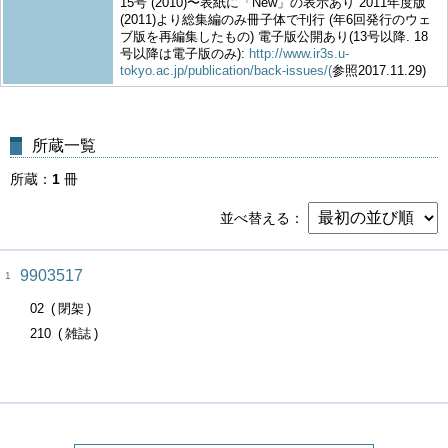
15号 (2010)〜表紙に「New」の表示あり 2011年度版
(2011)より総集編のみ冊子体で刊行 (年6回発行のウェ
ブ版を再編集したもの) 電子版公開あり(13号以降. 18
号以降は電子版のみ):
http://www.ir3s.u-
tokyo.ac.jp/publication/back-issues/(
参照2017.11.29)
所蔵一覧
所蔵
1
冊
並べ替える
9903517
1
02
閉架
210
雑誌