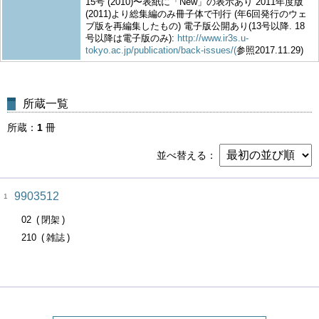
15号 (2010)〜表紙に「New」の表示あり 2011年度版
(2011)より総集編のみ冊子体で刊行 (年6回発行のウェ
ブ版を再編集したもの) 電子版公開あり(13号以降. 18
号以降は電子版のみ):
http://www.ir3s.u-
tokyo.ac.jp/publication/back-issues/(
参照2017.11.29)
所蔵一覧
所蔵
1
冊
並べ替える
9903512
1
02
閉架
210
雑誌