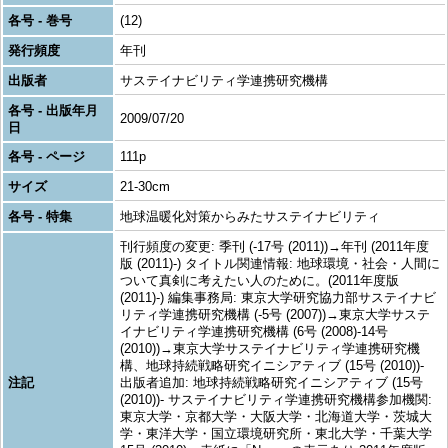
各号 - 巻号
(12)
発行頻度
年刊
出版者
サステイナビリティ学連携研究機構
各号 - 出版年月
2009/07/20
日
各号 - ページ
111p
サイズ
21-30cm
各号 - 特集
地球温暖化対策からみたサステイナビリティ
刊行頻度の変更: 季刊 (-17号 (2011))→年刊 (2011年度
版 (2011)-) タイトル関連情報: 地球環境・社会・人間に
ついて真剣に考えたい人のために。(2011年度版
(2011)-) 編集事務局: 東京大学研究協力部サステイナビ
リティ学連携研究機構 (-5号 (2007))→東京大学サステ
イナビリティ学連携研究機構 (6号 (2008)-14号
(2010))→東京大学サステイナビリティ学連携研究機
構、地球持続戦略研究イニシアティブ (15号 (2010))-
注記
出版者追加: 地球持続戦略研究イニシアティブ (15号
(2010))- サステイナビリティ学連携研究機構参加機関:
東京大学・京都大学・大阪大学・北海道大学・茨城大
学・東洋大学・国立環境研究所・東北大学・千葉大学