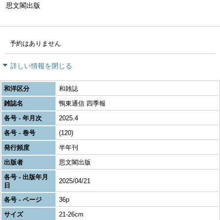
思文閣出版
予約はありません
詳しい情報を閉じる
和洋区分
和雑誌
雑誌名
鴨東通信 四季報
各号 - 年月次
2025.4
各号 - 巻号
(120)
発行頻度
半年刊
出版者
思文閣出版
各号 - 出版年月
2025/04/21
日
各号 - ページ
36p
サイズ
21-26cm