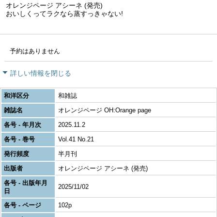
オレンジページ アシーネ (発売)
おいしくってラクなら蒸すっきゃない!
予約はありません
詳しい情報を閉じる
和洋区分
和雑誌
雑誌名
オレンジページ OH:Orange page
各号 - 年月次
2025.11.2
各号 - 巻号
Vol.41 No.21
発行頻度
半月刊
出版者
オレンジページ アシーネ (発売)
各号 - 出版年月
2025/11/02
日
各号 - ページ
102p