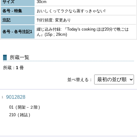
サイズ
30cm
各号 - 特集
おいしくってラクなら蒸すっきゃない!
注記
刊行頻度: 変更あり
綴じ込み付録: 『Today's cooking ほぼ20分で晩ごは
各号 - 各号注記1
ん』(15p ; 29cm)
所蔵一覧
所蔵
1
冊
並べ替える
9012828
1
01
開架－２階
210
雑誌