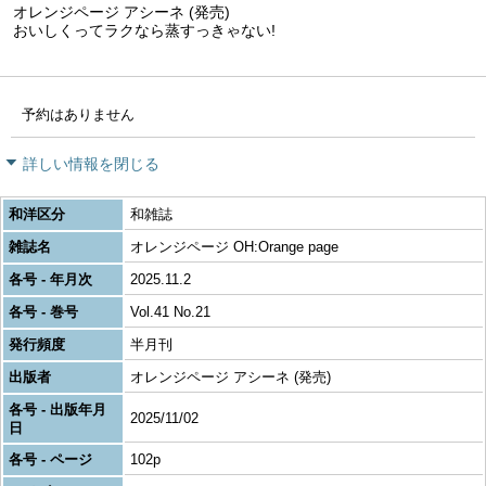
オレンジページ アシーネ (発売)
おいしくってラクなら蒸すっきゃない!
予約はありません
詳しい情報を閉じる
和洋区分
和雑誌
雑誌名
オレンジページ OH:Orange page
各号 - 年月次
2025.11.2
各号 - 巻号
Vol.41 No.21
発行頻度
半月刊
出版者
オレンジページ アシーネ (発売)
各号 - 出版年月
2025/11/02
日
各号 - ページ
102p