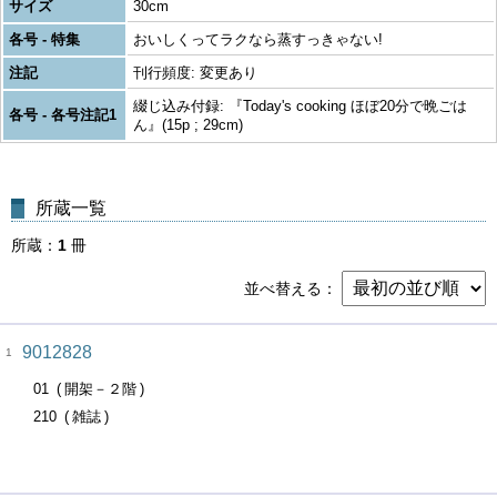
サイズ
30cm
各号 - 特集
おいしくってラクなら蒸すっきゃない!
注記
刊行頻度: 変更あり
綴じ込み付録: 『Today's cooking ほぼ20分で晩ごは
各号 - 各号注記1
ん』(15p ; 29cm)
所蔵一覧
所蔵
1
冊
並べ替える
9012828
1
01
開架－２階
210
雑誌