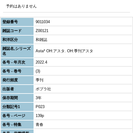
予約はありません
登録番号
9011034
雑誌コード
Z00121
和洋区分
和雑誌
雑誌名,シリーズ
Asta* OH:アスタ. OH:季刊アスタ
名
各号 - 年月次
2022.4
各号 - 巻号
(3)
発行頻度
季刊
出版者
ポプラ社
保存期間
3年
分類記号1
P023
各号 - ページ
139p
各号 - 特集
青春