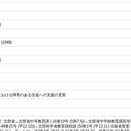
料
 (1049)
版
における障害のある生徒への支援の充実
 文部省→文部省中等教育課 (-16巻10号 (1967.6))→文部省中学校教育課高等学校
49巻21号 (平12.12))→文部科学省教育課程課 (50巻1号 (平13.1)-) 出版者変更: