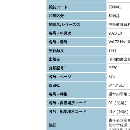
雑誌コード
Z00041
和洋区分
和雑誌
雑誌名,シリーズ名
中等教育資
各号 - 年月次
2023.10
各号 - 巻号
Vol.72 No.10
発行頻度
月刊
出版者
明治図書出
分類記号1
P370
各号 - ページ
87p
ISSN1
04484517
各号 - 特集
通常の学級
各号 - 保管場所コード
02
閉架
各号 - 配架場所コード
210
雑誌
責任表示変更:
注記
高等学校課 (-