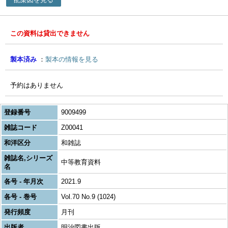
この資料は貸出できません
製本済み
製本の情報を見る
予約はありません
登録番号
9009499
雑誌コード
Z00041
和洋区分
和雑誌
雑誌名,シリーズ
中等教育資料
名
各号 - 年月次
2021.9
各号 - 巻号
Vol.70 No.9 (1024)
発行頻度
月刊
出版者
明治図書出版