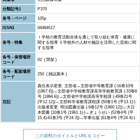
分類記号1
P370
各号 - ページ
105p
ISSN1
04484517
Ⅰ学校の教育活動全体を通じて取り組む体育・健康に
各号 - 特集
関する指導 Ⅱ学校外の人材や施設を活用した芸術に関
する指導
各号 - 保管場所
02
閉架
コード
各号 - 配架場所
250
雑誌製本
コード
責任表示変更: 文部省→文部省中等教育課 (-16巻10号
(1967.6))→文部省中学校教育課高等学校教育課 (-33巻8
号 (1984.6))→文部省中学校課高等学校課 (-49巻21号
注記
(平12.12))→文部科学省教育課程課 (50巻1号 (平13.1)-)
出版者変更: 明治図書出版 (-9巻12号 (1960.12))→大日
本図書 (10巻1号 (1961.1)-)→ぎょうせい (52巻4号 (平
15.4)-61巻3号 (平24.3))→学事出版 (61巻4号 (平24.4)-)
この資料のタイトルとURLをコピー