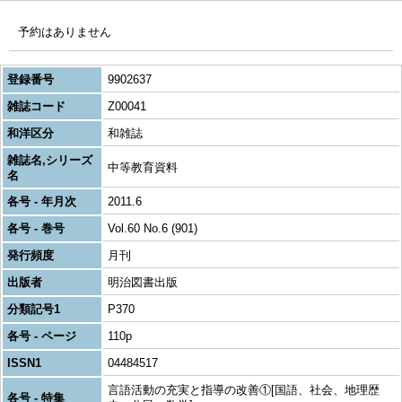
予約はありません
登録番号
9902637
雑誌コード
Z00041
和洋区分
和雑誌
雑誌名,シリーズ
中等教育資料
名
各号 - 年月次
2011.6
各号 - 巻号
Vol.60 No.6 (901)
発行頻度
月刊
出版者
明治図書出版
分類記号1
P370
各号 - ページ
110p
ISSN1
04484517
言語活動の充実と指導の改善①[国語、社会、地理歴
各号 - 特集