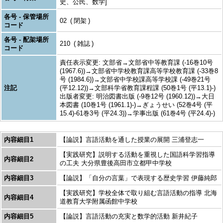
史、公民、数学]
各号 - 保管場所
02
閉架
コード
各号 - 配架場所
210
雑誌
コード
責任表示変更: 文部省→文部省中等教育課 (-16巻10号
(1967.6))→文部省中学校教育課高等学校教育課 (-33巻8
号 (1984.6))→文部省中学校課高等学校課 (-49巻21号
注記
(平12.12))→文部科学省教育課程課 (50巻1号 (平13.1)-)
出版者変更: 明治図書出版 (-9巻12号 (1960.12))→大日
本図書 (10巻1号 (1961.1)-)→ぎょうせい (52巻4号 (平
15.4)-61巻3号 (平24.3))→学事出版 (61巻4号 (平24.4)-)
内容細目1
【論説】言語活動を通した授業の展開 三浦登志一
【実践研究】説明する活動を重視した国語科学習指導
内容細目2
の工夫 大分県豊後高田市立都甲中学校
内容細目3
【論説】「自分の言葉」で表現する歴史学習 伊藤純郎
【実践研究】学校全体で取り組む言語活動の指導 北海
内容細目4
道教育大学附属函館中学校
内容細目5
【論説】言語活動の充実と数学的活動 新井紀子