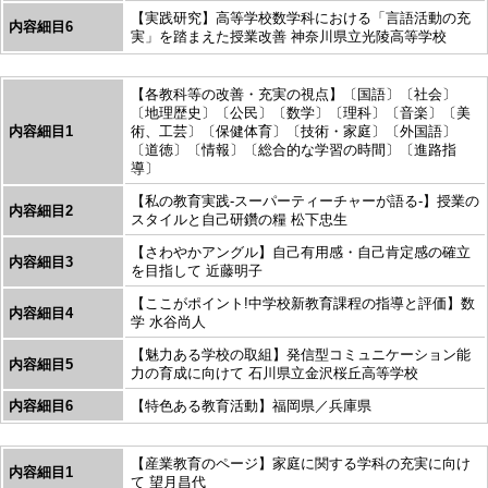
【実践研究】高等学校数学科における「言語活動の充
内容細目6
実」を踏まえた授業改善 神奈川県立光陵高等学校
【各教科等の改善・充実の視点】〔国語〕〔社会〕
〔地理歴史〕〔公民〕〔数学〕〔理科〕〔音楽〕〔美
内容細目1
術、工芸〕〔保健体育〕〔技術・家庭〕〔外国語〕
〔道徳〕〔情報〕〔総合的な学習の時間〕〔進路指
導〕
【私の教育実践-スーパーティーチャーが語る-】授業の
内容細目2
スタイルと自己研鑽の糧 松下忠生
【さわやかアングル】自己有用感・自己肯定感の確立
内容細目3
を目指して 近藤明子
【ここがポイント!中学校新教育課程の指導と評価】数
内容細目4
学 水谷尚人
【魅力ある学校の取組】発信型コミュニケーション能
内容細目5
力の育成に向けて 石川県立金沢桜丘高等学校
内容細目6
【特色ある教育活動】福岡県／兵庫県
【産業教育のページ】家庭に関する学科の充実に向け
内容細目1
て 望月昌代