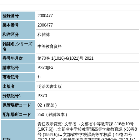
登録番号
2000477
製本番号
2000477
和洋区分
和雑誌
雑誌名,シリーズ
中等教育資料
名
巻号年月次
第70巻 1(1016)-6(1021)号 2021
請求記号
P370||ﾁﾕ
著者記号
ﾁﾕ
出版者
明治図書出版
分類記号1
P370
保管場所コード
02
閉架
配架場所コード
250
雑誌製本
責任表示変更: 文部省→文部省中等教育課 (-16巻10号
(1967.6))→文部省中学校教育課高等学校教育課 (-33巻8
号 (1984.6))→文部省中学校課高等学校課 (-49巻21号
注記
(平12.12))→文部科学省教育課程課 (50巻1号 (平13.1)-)