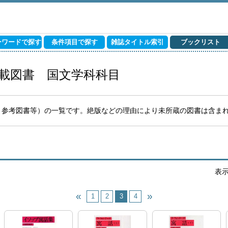
ーワードで探す
条件項目で探す
雑誌タイトル索引
ブックリスト
掲載図書 国文学科科目
書・参考図書等）の一覧です。絶版などの理由により未所蔵の図書は含ま
表
1
2
3
4