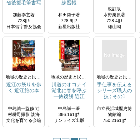
省後援毛筆書写
練習帳
技能検定対応
改訂版
加藤泰玄著
和田康子著
水野栗原著
728||ｶ
728.9||ﾜ
728.4||ﾐ
日本習字普及協会
新星出版社
雄山閣
2015/01/15
2023/02/25
2006/06/30
所蔵
所蔵
所蔵
シラバスコーナー
地域の歴史と民俗文化
地域の歴史と民俗文化
地域の歴史と民俗文化
近江の祭りを歩
川道のオコナイ
手仕事を伝える
く 近江旅の本
湖北に春を呼ぶ
シリーズ職人の
一俵鏡餅 近江
技 ; その1
の祭礼行事 ; 2
中島誠一監修 辻
中島誠一著
市立長浜城歴史博
村耕司撮影 淡海
386.161||ﾅ
物館編
文化を育てる会編
サンライズ出版
750.2161||ﾅ
集
2011/03/01
市立長浜城歴史博
386.161||ﾅ
所蔵
物館
サンライズ出版
シラバスコーナー
2001/01/31