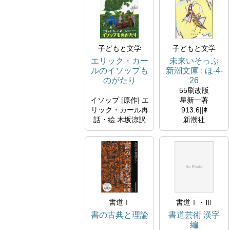
子どもと文学
子どもと文学
エリック・カー
未来いそっぷ
ルのイソップも
新潮文庫 ; ほ-4-
のがたり
26
55刷改版
イソップ [原作] エ
星新一著
リック・カール再
913.6||ﾎ
話・絵 木坂涼訳
新潮社
E||ｶﾙ
2005/02/25
偕成社
所蔵
2017/05
所蔵
書道Ⅰ
書道Ⅰ・Ⅲ
書の古典と理論
書道芸術 漢字
編