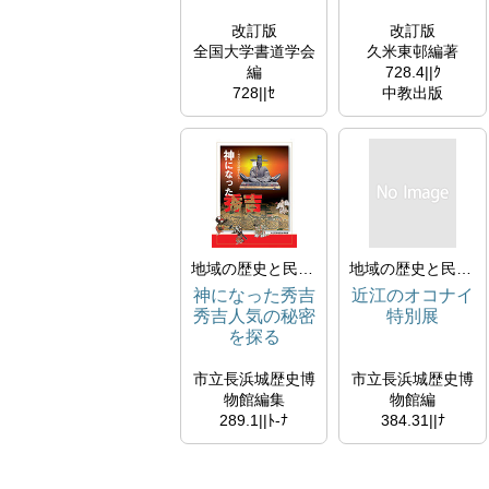
改訂版
改訂版
全国大学書道学会
久米東邨編著
編
728.4||ｸ
728||ｾ
中教出版
光村図書出版
1989/03
2020/03/19
所蔵
所蔵
シラバスコーナー
地域の歴史と民俗文化
地域の歴史と民俗文化
神になった秀吉
近江のオコナイ
秀吉人気の秘密
特別展
を探る
市立長浜城歴史博
市立長浜城歴史博
物館編集
物館編
289.1||ﾄ-ﾅ
384.31||ﾅ
市立長浜城歴史博
市立長浜城歴史博
物館 サンライズ
物館
出版 (発売)
1990/10