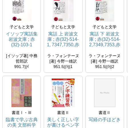
子どもと文学
子どもと文学
子どもと文学
イソップ寓話集
寓話 上 岩波文
寓話 下 岩波文
岩波文庫 ; 赤
庫 ; 赤(32)-514-
庫 ; 赤(32)-514-
(32)-103-1
1, 7347,7350,赤
2,7349,7353,赤
1227
1227
[イソップ著] 中務
ラ・フォンテーヌ
ラ・フォンテーヌ
哲郎訳
[著] 今野一雄訳
[著] 今野一雄訳
991.7||ｲ
951.5||ﾗ||1
951.5||ﾗ||2
岩波書店
岩波書店
岩波書店
1999/03/16
1972/03/16
1972/03/17
所蔵
所蔵
所蔵
書道Ⅰ・Ⅲ
書道Ⅱ
書道Ⅱ
臨書で学ぶ古典
美しく正しい字
写経の手ほどき
の美 文部科学
が書けるペン字