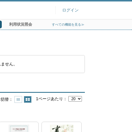
ログイン
利用状況照会
すべての機能を見る≫
れません。
1ページあたり
示切替