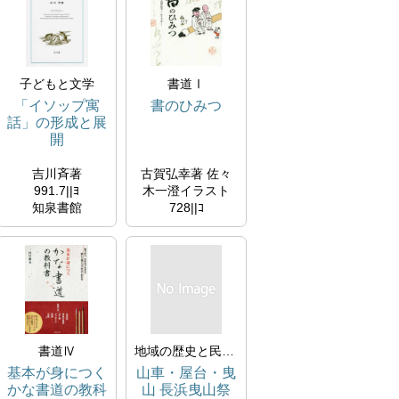
子どもと文学
書道Ⅰ
「イソップ寓
書のひみつ
話」の形成と展
開
吉川斉著
古賀弘幸著 佐々
991.7||ﾖ
木一澄イラスト
知泉書館
728||ｺ
2020/01/20
朝日出版社
所蔵
2017/05/20
所蔵
書道Ⅳ
地域の歴史と民俗文化
基本が身につく
山車・屋台・曳
かな書道の教科
山 長浜曳山祭