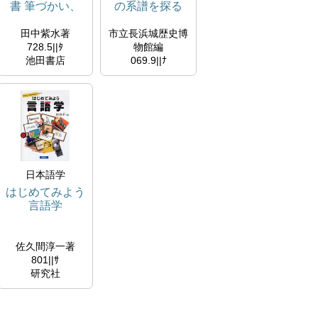
書 筆づかい、
の系譜を探る
文字のつなぎ
特別展
方、美しく書く
田中紫水著
市立長浜城歴史博
コツがよくわか
728.5||ﾀ
物館編
る
池田書店
069.9||ﾅ
2020/04
市立長浜城歴史博
所蔵
物館
シラバスコーナー
1995/01
所蔵
シラバスコーナー
日本語学
はじめてみよう
言語学
佐久間淳一著
801||ｻ
研究社
2007/03/01
所蔵