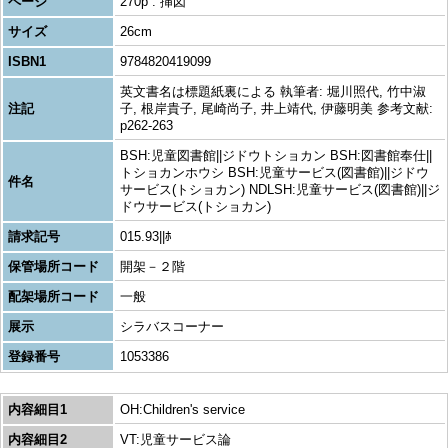
ページ
270p : 挿図
サイズ
26cm
ISBN1
9784820419099
英文書名は標題紙裏による 執筆者: 堀川照代, 竹中淑
注記
子, 根岸貴子, 尾崎尚子, 井上靖代, 伊藤明美 参考文献:
p262-263
BSH:児童図書館||ジドウトショカン BSH:図書館奉仕||
トショカンホウシ BSH:児童サービス(図書館)||ジドウ
件名
サービス(トショカン) NDLSH:児童サービス(図書館)||ジ
ドウサービス(トショカン)
請求記号
015.93||ﾎ
保管場所コード
開架－２階
配架場所コード
一般
展示
シラバスコーナー
登録番号
1053386
内容細目1
OH:Children's service
内容細目2
VT:児童サービス論