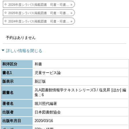
2026年度シラバス掲載図書 司書・司書教諭科目
2025年度シラバス掲載図書 司書・司書教諭科目
2024年度シラバス掲載図書 司書・司書教諭科目
予約はありません
詳しい情報を閉じる
和洋区分
和書
書名1
児童サービス論
版表示
新訂版
JLA図書館情報学テキストシリーズ3 / 塩見昇 [ほか] 編
叢書名
集 ; 6
著者名
堀川照代編著
出版者
日本図書館協会
出版年月日
2020/03/16