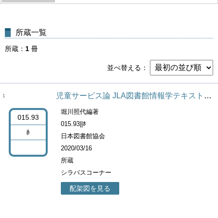
所蔵一覧
所蔵
1
冊
並べ替える
児童サービス論 JLA図書館情報学テキストシリーズ3 / 塩見昇 [ほか] 編集 ; 6
1
堀川照代編著
015.93
015.93||ﾎ
ﾎ
日本図書館協会
2020/03/16
所蔵
シラバスコーナー
配架図を見る