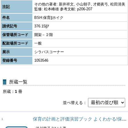
その他の著者: 新井祥文, 小山朝子, 才郷眞弓, 松田清美
注記
監修: 松本峰雄 参考文献: p206-207
件名
BSH:保育||ホイク
請求記号
376.15||ｱ
保管場所コード
開架－２階
配架場所コード
一般
展示
シラバスコーナー
登録番号
1053546
所蔵一覧
所蔵
1
冊
並べ替える
保育の計画と評価演習ブック よくわかる!保育士エクササイズ ; 6
1