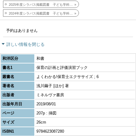
2025年度シラバス掲載図書 子ども学科科目
2024年度シラバス掲載図書 子ども学科科目
予約はありません
詳しい情報を閉じる
和洋区分
和書
書名1
保育の計画と評価演習ブック
叢書名
よくわかる!保育士エクササイズ ; 6
著者名
浅川繭子 [ほか] 著
出版者
ミネルヴァ書房
出版年月日
2019/08/01
ページ
207p : 挿図
サイズ
26cm
ISBN1
9784623087280