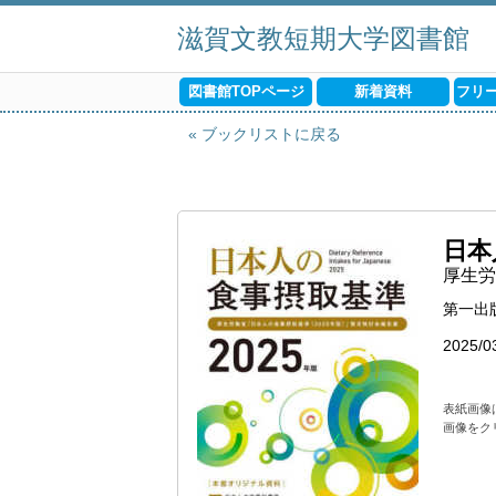
滋賀文教短期大学図書館
図書館TOPページ
新着資料
フリ
ブックリストに戻る
日本
厚生労働
第一出
2025/0
表紙画像
画像をク