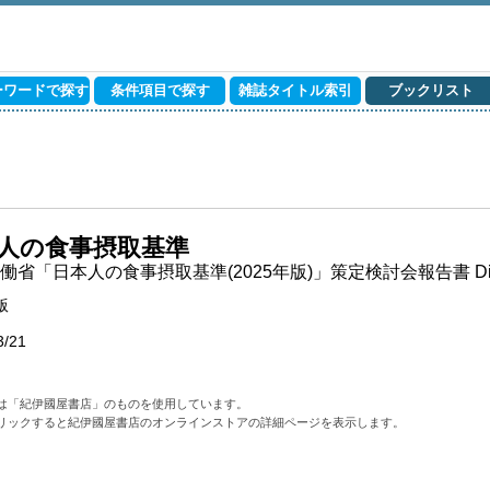
ーワードで探す
条件項目で探す
雑誌タイトル索引
ブックリスト
人の食事摂取基準
省「日本人の食事摂取基準(2025年版)」策定検討会報告書 Dietary Refe
版
3/21
は「紀伊國屋書店」のものを使用しています。
リックすると紀伊國屋書店のオンラインストアの詳細ページを表示します。