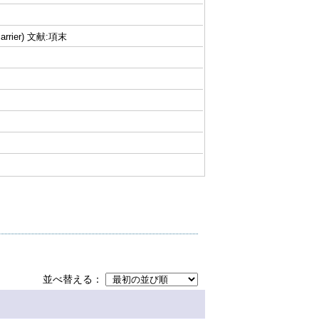
rrier) 文献:項末
並べ替える