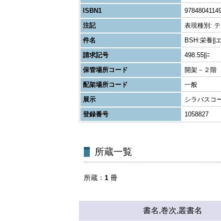
ISBN1
9784804114
注記
表現種別: テキス
件名
BSH:栄養|
請求記号
498.55||ﾆ
保管場所コード
開架－２階
配架場所コード
一般
展示
シラバスコ
登録番号
1058827
所蔵一覧
所蔵
1
冊
書名,巻次,叢書名