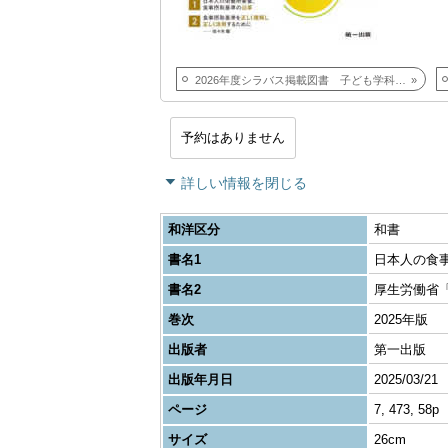
2026年度シラバス掲載図書 子ども学科科目
予約はありません
詳しい情報を閉じる
和洋区分
和書
書名1
日本人の食
書名2
厚生労働省「日本
巻次
2025年版
出版者
第一出版
出版年月日
2025/03/21
ページ
7, 473, 58p
サイズ
26cm