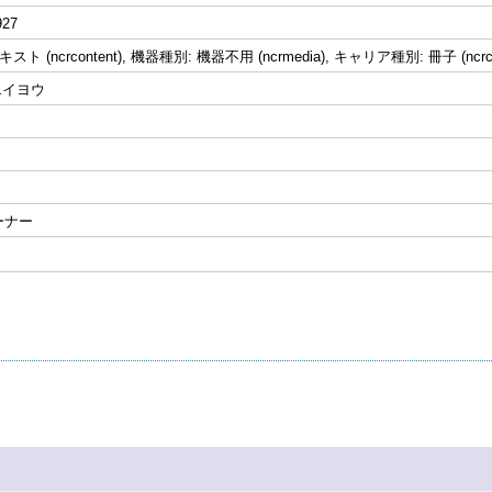
927
ト (ncrcontent), 機器種別: 機器不用 (ncrmedia), キャリア種別: 冊子 (ncrca
|エイヨウ
ーナー