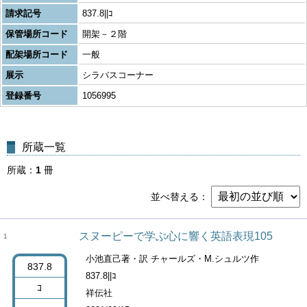
請求記号
837.8||ｺ
保管場所コード
開架－２階
配架場所コード
一般
展示
シラバスコーナー
登録番号
1056995
所蔵一覧
所蔵
1
冊
並べ替える
スヌーピーで学ぶ心に響く英語表現105
1
小池直己著・訳 チャールズ・M.シュルツ作
837.8
837.8||ｺ
ｺ
祥伝社