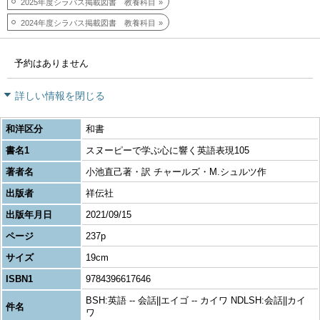
2025年度シラバス掲載図書 教養科目
2024年度シラバス掲載図書 教養科目
予約はありません
詳しい情報を閉じる
和洋区分
和書
書名1
スヌーピーで学ぶ心に響く英語表現105
著者名
小池直己著・訳 チャールズ・M.シュルツ作
出版者
祥伝社
出版年月日
2021/09/15
ページ
237p
サイズ
19cm
ISBN1
9784396617646
BSH:英語 -- 会話||エイゴ -- カイワ NDLSH:会話||カイ
件名
ワ