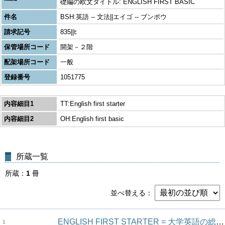
礎編の欧文タイトル: ENGLISH FIRST BASIC
件名
BSH:英語 -- 文法||エイゴ -- ブンポウ
請求記号
835||ﾋ
保管場所コード
開架－２階
配架場所コード
一般
登録番号
1051775
内容細目1
TT:English first starter
内容細目2
OH:English first basic
所蔵一覧
所蔵
1
冊
並べ替える
ENGLISH FIRST STARTER = 大学英語の総合的アプローチ 入門編 Clover series
1