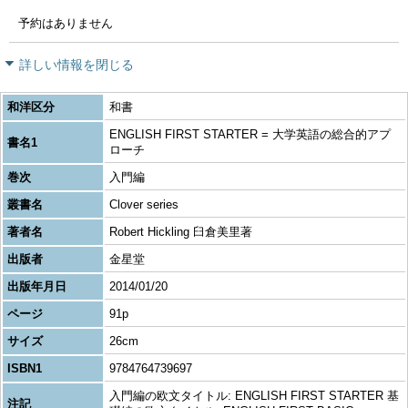
予約はありません
詳しい情報を閉じる
和洋区分
和書
ENGLISH FIRST STARTER = 大学英語の総合的アプ
書名1
ローチ
巻次
入門編
叢書名
Clover series
著者名
Robert Hickling 臼倉美里著
出版者
金星堂
出版年月日
2014/01/20
ページ
91p
サイズ
26cm
ISBN1
9784764739697
入門編の欧文タイトル: ENGLISH FIRST STARTER 基
注記