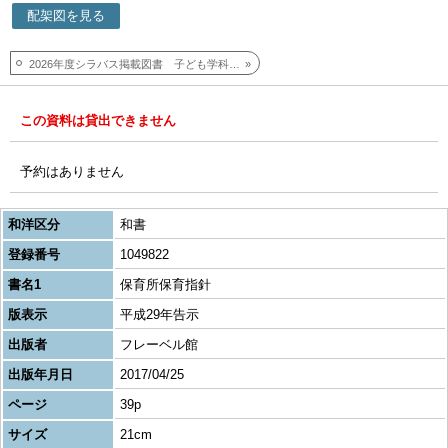
配架図を見る
2026年度シラバス掲載図書 子ども学科科目
この資料は貸出できません
予約はありません
和洋区分
和書
登録番号
1049822
書名1
保育所保育指針
版表示
平成29年告示
出版者
フレーベル館
出版年月日
2017/04/25
ページ
39p
サイズ
21cm