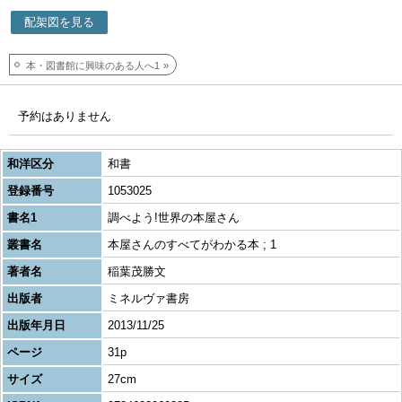
配架図を見る
本・図書館に興味のある人へ1
予約はありません
和洋区分
和書
登録番号
1053025
書名1
調べよう!世界の本屋さん
叢書名
本屋さんのすべてがわかる本 ; 1
著者名
稲葉茂勝文
出版者
ミネルヴァ書房
出版年月日
2013/11/25
ページ
31p
サイズ
27cm