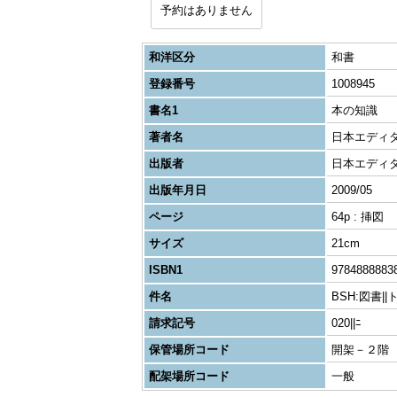
予約はありません
和洋区分
和書
登録番号
1008945
書名1
本の知識
著者名
日本エディ
出版者
日本エディ
出版年月日
2009/05
ページ
64p : 挿図
サイズ
21cm
ISBN1
9784888883
件名
BSH:図書|
請求記号
020||ﾆ
保管場所コード
開架－２階
配架場所コード
一般