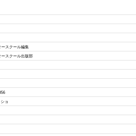
タースクール編集
タースクール出版部
856
|トショ