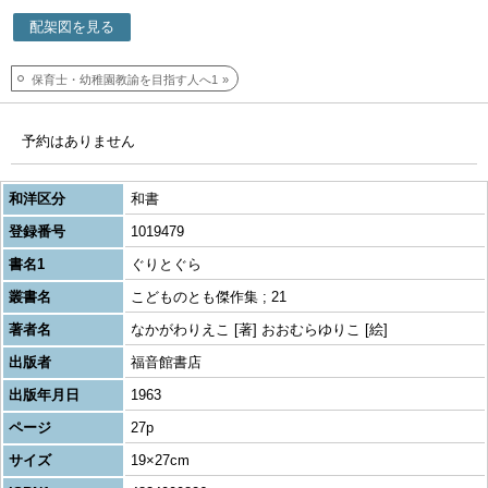
配架図を見る
保育士・幼稚園教諭を目指す人へ1
予約はありません
和洋区分
和書
登録番号
1019479
書名1
ぐりとぐら
叢書名
こどものとも傑作集 ; 21
著者名
なかがわりえこ [著] おおむらゆりこ [絵]
出版者
福音館書店
出版年月日
1963
ページ
27p
サイズ
19×27cm